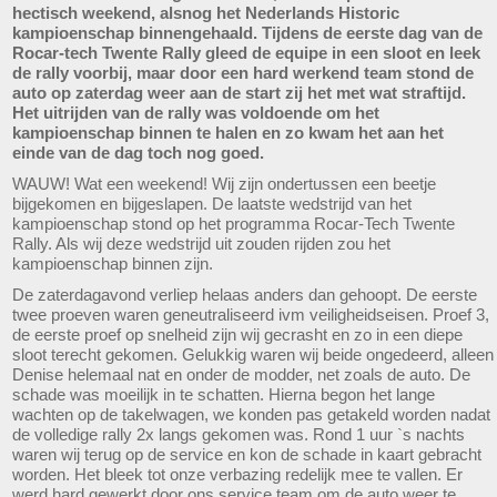
hectisch weekend, alsnog het Nederlands Historic
kampioenschap binnengehaald. Tijdens de eerste dag van de
Rocar-tech Twente Rally gleed de equipe in een sloot en leek
de rally voorbij, maar door een hard werkend team stond de
auto op zaterdag weer aan de start zij het met wat straftijd.
Het uitrijden van de rally was voldoende om het
kampioenschap binnen te halen en zo kwam het aan het
einde van de dag toch nog goed.
WAUW! Wat een weekend! Wij zijn ondertussen een beetje
bijgekomen en bijgeslapen. De laatste wedstrijd van het
kampioenschap stond op het programma Rocar-Tech Twente
Rally. Als wij deze wedstrijd uit zouden rijden zou het
kampioenschap binnen zijn.
De zaterdagavond verliep helaas anders dan gehoopt. De eerste
twee proeven waren geneutraliseerd ivm veiligheidseisen. Proef 3,
de eerste proef op snelheid zijn wij gecrasht en zo in een diepe
sloot terecht gekomen. Gelukkig waren wij beide ongedeerd, alleen
Denise helemaal nat en onder de modder, net zoals de auto. De
schade was moeilijk in te schatten. Hierna begon het lange
wachten op de takelwagen, we konden pas getakeld worden nadat
de volledige rally 2x langs gekomen was. Rond 1 uur `s nachts
waren wij terug op de service en kon de schade in kaart gebracht
worden. Het bleek tot onze verbazing redelijk mee te vallen. Er
werd hard gewerkt door ons service team om de auto weer te