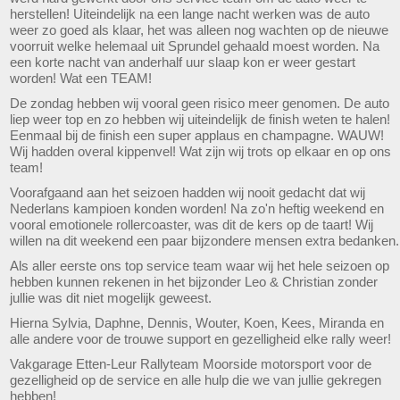
herstellen! Uiteindelijk na een lange nacht werken was de auto
weer zo goed als klaar, het was alleen nog wachten op de nieuwe
voorruit welke helemaal uit Sprundel gehaald moest worden. Na
een korte nacht van anderhalf uur slaap kon er weer gestart
worden! Wat een TEAM!
De zondag hebben wij vooral geen risico meer genomen. De auto
liep weer top en zo hebben wij uiteindelijk de finish weten te halen!
Eenmaal bij de finish een super applaus en champagne. WAUW!
Wij hadden overal kippenvel! Wat zijn wij trots op elkaar en op ons
team!
Voorafgaand aan het seizoen hadden wij nooit gedacht dat wij
Nederlans kampioen konden worden! Na zo'n heftig weekend en
vooral emotionele rollercoaster, was dit de kers op de taart! Wij
willen na dit weekend een paar bijzondere mensen extra bedanken.
Als aller eerste ons top service team waar wij het hele seizoen op
hebben kunnen rekenen in het bijzonder Leo & Christian zonder
jullie was dit niet mogelijk geweest.
Hierna Sylvia, Daphne, Dennis, Wouter, Koen, Kees, Miranda en
alle andere voor de trouwe support en gezelligheid elke rally weer!
Vakgarage Etten-Leur Rallyteam Moorside motorsport voor de
gezelligheid op de service en alle hulp die we van jullie gekregen
hebben!