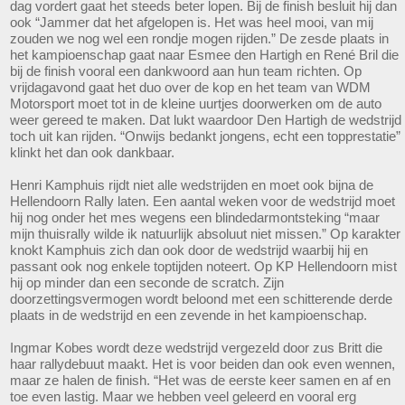
dag vordert gaat het steeds beter lopen. Bij de finish besluit hij dan
ook “Jammer dat het afgelopen is. Het was heel mooi, van mij
zouden we nog wel een rondje mogen rijden.” De zesde plaats in
het kampioenschap gaat naar Esmee den Hartigh en René Bril die
bij de finish vooral een dankwoord aan hun team richten. Op
vrijdagavond gaat het duo over de kop en het team van WDM
Motorsport moet tot in de kleine uurtjes doorwerken om de auto
weer gereed te maken. Dat lukt waardoor Den Hartigh de wedstrijd
toch uit kan rijden. “Onwijs bedankt jongens, echt een topprestatie”
klinkt het dan ook dankbaar.
Henri Kamphuis rijdt niet alle wedstrijden en moet ook bijna de
Hellendoorn Rally laten. Een aantal weken voor de wedstrijd moet
hij nog onder het mes wegens een blindedarmontsteking “maar
mijn thuisrally wilde ik natuurlijk absoluut niet missen.” Op karakter
knokt Kamphuis zich dan ook door de wedstrijd waarbij hij en
passant ook nog enkele toptijden noteert. Op KP Hellendoorn mist
hij op minder dan een seconde de scratch. Zijn
doorzettingsvermogen wordt beloond met een schitterende derde
plaats in de wedstrijd en een zevende in het kampioenschap.
Ingmar Kobes wordt deze wedstrijd vergezeld door zus Britt die
haar rallydebuut maakt. Het is voor beiden dan ook even wennen,
maar ze halen de finish. “Het was de eerste keer samen en af en
toe even lastig. Maar we hebben veel geleerd en vooral erg