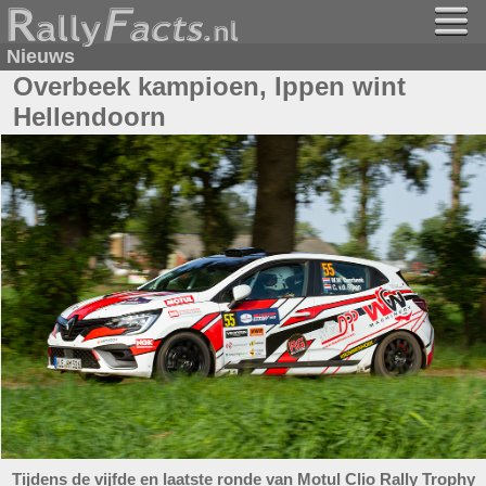
Nieuws
Overbeek kampioen, Ippen wint
Hellendoorn
Tijdens de vijfde en laatste ronde van Motul Clio Rally Trophy