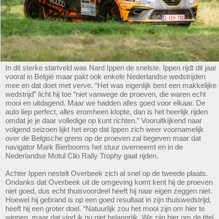
In dit sterke startveld was Nard Ippen de snelste. Ippen rijdt dit jaar
vooral in België maar pakt ook enkele Nederlandse wedstrijden
mee en dat doet met verve. “Het was eigenlijk best een makkelijke
wedstrijd” licht hij toe “niet vanwege de proeven, die waren echt
mooi en uitdagend. Maar we hadden alles goed voor elkaar. De
auto liep perfect, alles eromheen klopte, dan is het heerlijk rijden
omdat je je daar volledige op kunt richten.” Vooruitkijkend naar
volgend seizoen lijkt het erop dat Ippen zich weer voornamelijk
over de Belgische grens op de proeven zal begeven maar dat
navigator Mark Bierbooms het stuur overneemt en in de
Nederlandse Motul Clio Rally Trophy gaat rijden.
Achter Ippen nestelt Overbeek zich al snel op de tweede plaats.
Ondanks dat Overbeek uit de omgeving komt kent hij de proeven
niet goed, dus echt thuisvoordeel heeft hij naar eigen zeggen niet.
Hoewel hij gebrand is op een goed resultaat in zijn thuiswedstrijd,
heeft hij een groter doel. “Natuurlijk zou het mooi zijn om hier te
winnen, maar dat vind ik nu niet belangrijk. We zijn hier om de titel