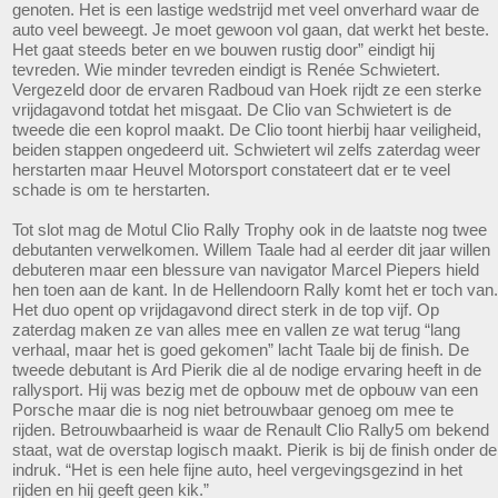
genoten. Het is een lastige wedstrijd met veel onverhard waar de
auto veel beweegt. Je moet gewoon vol gaan, dat werkt het beste.
Het gaat steeds beter en we bouwen rustig door” eindigt hij
tevreden. Wie minder tevreden eindigt is Renée Schwietert.
Vergezeld door de ervaren Radboud van Hoek rijdt ze een sterke
vrijdagavond totdat het misgaat. De Clio van Schwietert is de
tweede die een koprol maakt. De Clio toont hierbij haar veiligheid,
beiden stappen ongedeerd uit. Schwietert wil zelfs zaterdag weer
herstarten maar Heuvel Motorsport constateert dat er te veel
schade is om te herstarten.
Tot slot mag de Motul Clio Rally Trophy ook in de laatste nog twee
debutanten verwelkomen. Willem Taale had al eerder dit jaar willen
debuteren maar een blessure van navigator Marcel Piepers hield
hen toen aan de kant. In de Hellendoorn Rally komt het er toch van.
Het duo opent op vrijdagavond direct sterk in de top vijf. Op
zaterdag maken ze van alles mee en vallen ze wat terug “lang
verhaal, maar het is goed gekomen” lacht Taale bij de finish. De
tweede debutant is Ard Pierik die al de nodige ervaring heeft in de
rallysport. Hij was bezig met de opbouw met de opbouw van een
Porsche maar die is nog niet betrouwbaar genoeg om mee te
rijden. Betrouwbaarheid is waar de Renault Clio Rally5 om bekend
staat, wat de overstap logisch maakt. Pierik is bij de finish onder de
indruk. “Het is een hele fijne auto, heel vergevingsgezind in het
rijden en hij geeft geen kik.”