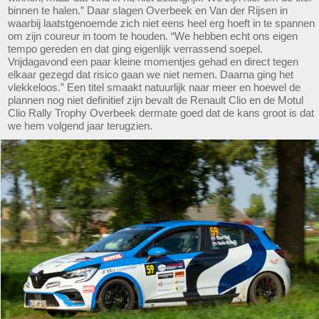
binnen te halen.” Daar slagen Overbeek en Van der Rijsen in
waarbij laatstgenoemde zich niet eens heel erg hoeft in te spannen
om zijn coureur in toom te houden. “We hebben echt ons eigen
tempo gereden en dat ging eigenlijk verrassend soepel.
Vrijdagavond een paar kleine momentjes gehad en direct tegen
elkaar gezegd dat risico gaan we niet nemen. Daarna ging het
vlekkeloos.” Een titel smaakt natuurlijk naar meer en hoewel de
plannen nog niet definitief zijn bevalt de Renault Clio en de Motul
Clio Rally Trophy Overbeek dermate goed dat de kans groot is dat
we hem volgend jaar terugzien.