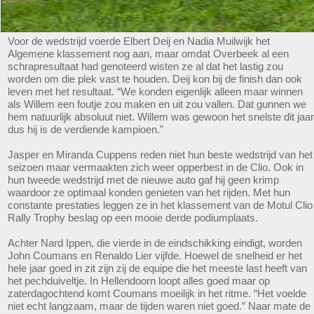
Voor de wedstrijd voerde Elbert Deij en Nadia Muilwijk het
Algemene klassement nog aan, maar omdat Overbeek al een
schrapresultaat had genoteerd wisten ze al dat het lastig zou
worden om die plek vast te houden. Deij kon bij de finish dan ook
leven met het resultaat. “We konden eigenlijk alleen maar winnen
als Willem een foutje zou maken en uit zou vallen. Dat gunnen we
hem natuurlijk absoluut niet. Willem was gewoon het snelste dit jaar
dus hij is de verdiende kampioen.”
Jasper en Miranda Cuppens reden niet hun beste wedstrijd van het
seizoen maar vermaakten zich weer opperbest in de Clio. Ook in
hun tweede wedstrijd met de nieuwe auto gaf hij geen krimp
waardoor ze optimaal konden genieten van het rijden. Met hun
constante prestaties leggen ze in het klassement van de Motul Clio
Rally Trophy beslag op een mooie derde podiumplaats.
Achter Nard Ippen, die vierde in de eindschikking eindigt, worden
John Coumans en Renaldo Lier vijfde. Hoewel de snelheid er het
hele jaar goed in zit zijn zij de equipe die het meeste last heeft van
het pechduiveltje. In Hellendoorn loopt alles goed maar op
zaterdagochtend komt Coumans moeilijk in het ritme. “Het voelde
niet echt langzaam, maar de tijden waren niet goed.” Naar mate de