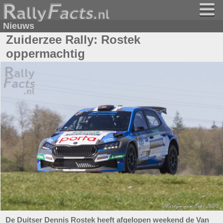
Nieuws
Zuiderzee Rally: Rostek
oppermachtig
De Duitser Dennis Rostek heeft afgelopen weekend de Van