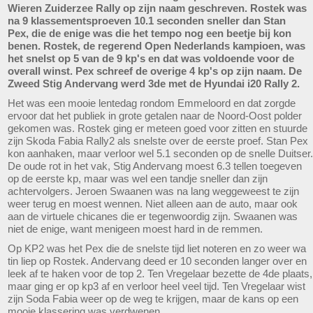
Wieren Zuiderzee Rally op zijn naam geschreven. Rostek was
na 9 klassementsproeven 10.1 seconden sneller dan Stan
Pex, die de enige was die het tempo nog een beetje bij kon
benen. Rostek, de regerend Open Nederlands kampioen, was
het snelst op 5 van de 9 kp's en dat was voldoende voor de
overall winst. Pex schreef de overige 4 kp's op zijn naam. De
Zweed Stig Andervang werd 3de met de Hyundai i20 Rally 2.
Het was een mooie lentedag rondom Emmeloord en dat zorgde
ervoor dat het publiek in grote getalen naar de Noord-Oost polder
gekomen was. Rostek ging er meteen goed voor zitten en stuurde
zijn Skoda Fabia Rally2 als snelste over de eerste proef. Stan Pex
kon aanhaken, maar verloor wel 5.1 seconden op de snelle Duitser.
De oude rot in het vak, Stig Andervang moest 6.3 tellen toegeven
op de eerste kp, maar was wel een tandje sneller dan zijn
achtervolgers. Jeroen Swaanen was na lang weggeweest te zijn
weer terug en moest wennen. Niet alleen aan de auto, maar ook
aan de virtuele chicanes die er tegenwoordig zijn. Swaanen was
niet de enige, want menigeen moest hard in de remmen.
Op KP2 was het Pex die de snelste tijd liet noteren en zo weer wa
tin liep op Rostek. Andervang deed er 10 seconden langer over en
leek af te haken voor de top 2. Ten Vregelaar bezette de 4de plaats,
maar ging er op kp3 af en verloor heel veel tijd. Ten Vregelaar wist
zijn Soda Fabia weer op de weg te krijgen, maar de kans op een
mooie klassering was verdwenen.