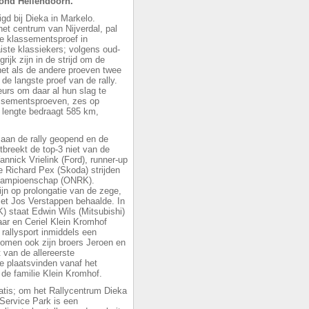
 rond Hellendoorn.
igd bij Dieka in Markelo.
 het centrum van Nijverdal, pal
e klassementsproef in
iste klassiekers; volgens oud-
ijk zijn in de strijd om de
net als de andere proeven twee
de langste proef van de rally.
eurs om daar al hun slag te
lassementsproeven, zes op
e lengte bedraagt 585 km,
s aan de rally geopend en de
tbreekt de top-3 niet van de
nnick Vrielink (Ford), runner-up
 Richard Pex (Skoda) strijden
y Kampioenschap (ONRK).
jn op prolongatie van de zege,
 met Jos Verstappen behaalde. In
 staat Edwin Wils (Mitsubishi)
aar en Ceriel Klein Kromhof
 rallysport inmiddels een
komen ook zijn broers Jeroen en
 van de allereerste
e plaatsvinden vanaf het
n de familie Klein Kromhof.
atis; om het Rallycentrum Dieka
 Service Park is een