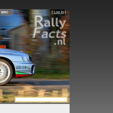
[
Log In
]