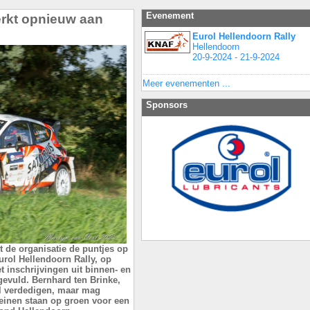
Evenement
erkt opnieuw aan
Eurol Hellendoorn Rally
Hellendoorn
20-9-2024 - 21-9-2024
Meer evenementen ...
Sponsors
t de organisatie de puntjes op
urol Hellendoorn Rally, op
t inschrijvingen uit binnen- en
 gevuld. Bernhard ten Brinke,
tel verdedigen, maar mag
einen staan op groen voor een