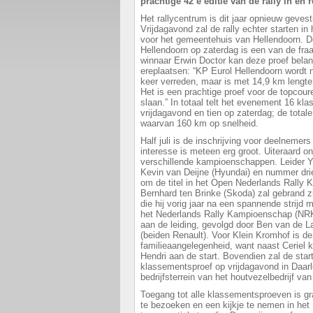
prachtige 42 e editie van de rally in en
Het rallycentrum is dit jaar opnieuw gevest
Vrijdagavond zal de rally echter starten in
voor het gemeentehuis van Hellendoorn. D
Hellendoorn op zaterdag is een van de fraa
winnaar Erwin Doctor kan deze proef belangr
ereplaatsen: “KP Eurol Hellendoorn wordt 
keer verreden, maar is met 14,9 km lengte 
Het is een prachtige proef voor de topcour
slaan.” In totaal telt het evenement 16 k
vrijdagavond en tien op zaterdag; de total
waarvan 160 km op snelheid.
Half juli is de inschrijving voor deelnemer
interesse is meteen erg groot. Uiteraard on
verschillende kampioenschappen. Leider Ya
Kevin van Deijne (Hyundai) en nummer drie
om de titel in het Open Nederlands Rall
Bernhard ten Brinke (Skoda) zal gebrand zi
die hij vorig jaar na een spannende strijd
het Nederlands Rally Kampioenschap (NRK)
aan de leiding, gevolgd door Ben van de L
(beiden Renault). Voor Klein Kromhof is de
familieaangelegenheid, want naast Ceriel 
Hendri aan de start. Bovendien zal de start
klassementsproef op vrijdagavond in Daarl
bedrijfsterrein van het houtvezelbedrijf va
Toegang tot alle klassementsproeven is gr
te bezoeken en een kijkje te nemen in het