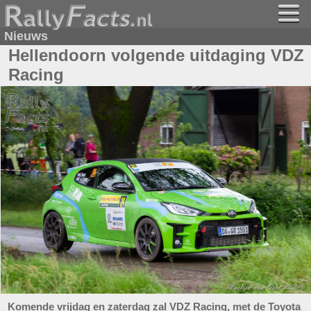
Nieuws
Hellendoorn volgende uitdaging VDZ
Racing
Komende vrijdag en zaterdag zal VDZ Racing, met de Toyota