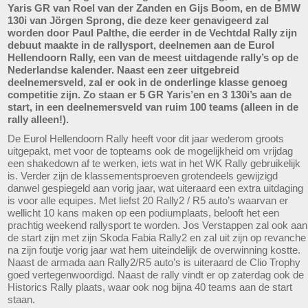
Yaris GR van Roel van der Zanden en Gijs Boom, en de BMW
130i van Jörgen Sprong, die deze keer genavigeerd zal
worden door Paul Palthe, die eerder in de Vechtdal Rally zijn
debuut maakte in de rallysport, deelnemen aan de Eurol
Hellendoorn Rally, een van de meest uitdagende rally’s op de
Nederlandse kalender. Naast een zeer uitgebreid
deelnemersveld, zal er ook in de onderlinge klasse genoeg
competitie zijn. Zo staan er 5 GR Yaris’en en 3 130i’s aan de
start, in een deelnemersveld van ruim 100 teams (alleen in de
rally alleen!).
De Eurol Hellendoorn Rally heeft voor dit jaar wederom groots
uitgepakt, met voor de topteams ook de mogelijkheid om vrijdag
een shakedown af te werken, iets wat in het WK Rally gebruikelijk
is. Verder zijn de klassementsproeven grotendeels gewijzigd
danwel gespiegeld aan vorig jaar, wat uiteraard een extra uitdaging
is voor alle equipes. Met liefst 20 Rally2 / R5 auto’s waarvan er
wellicht 10 kans maken op een podiumplaats, belooft het een
prachtig weekend rallysport te worden. Jos Verstappen zal ook aan
de start zijn met zijn Skoda Fabia Rally2 en zal uit zijn op revanche
na zijn foutje vorig jaar wat hem uiteindelijk de overwinning kostte.
Naast de armada aan Rally2/R5 auto’s is uiteraard de Clio Trophy
goed vertegenwoordigd. Naast de rally vindt er op zaterdag ook de
Historics Rally plaats, waar ook nog bijna 40 teams aan de start
staan.