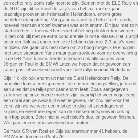
een echte rally zoals rally hoort te zijn. Samen met de ELE Rally en
de GTC zijn dit toch wel de rally’s van het jaar met elk jaar
prachtige proeven en helemaal in Hellendoorn, enorm grote
publieke belangstelling. Vorig jaar was wat dat betreft echt uniek,
hoeveel mensen eropaf kwamen was echt enorm. Dit jaar met zo’n
startveld ben ik toch wel benieuwd of het nóg drukker kan worden!
Ik ben ook blij met de extra concurrentie in onze klasse. Het is altijd
beter om flink wat concurrentie te hebben dan met 2-3 auto’s rond
te rijden. We gaan ons best doen om zo hoog mogelijk te eindigen
met onze standaard Yaris maar gaan sowieso voor de overwinning
in de GR Yaris klasse. Verder uiteraard ook alle succes voor
Jörgen en Paul in de BMW! Laten we hopen dat dit gewoon een
super positief weekend wordt voor heel rallyminnend Nederland. “
Gijs: “Ik kijk ook enorm uit naar de Eurol Hellendoorn Rally. De
prachtige klassementsproeven, de enorme belangstelling, je merkt
aan alles dat de rallysport daar enorm leeft. Zoals aangegeven
zullen we op onze hoede moeten zijn, waarbij het weer nogal eens
een draai aan de wedstrijd weet te geven. Het zou niet voor het
eerst zijn als we weer een mistige vrijdag- of zaterdagavond
krijgen, en eventuele regen kan de klassementsproeven ook op
hun kop zetten. Beter niet te veel risico’s dus, en gewoon finishen.
We gaan er een mooi weekend van maken!”
De Yaris GR van Roel en Gijs zal startnummer 41 hebben, de
BMW van Jörgen en Paul #76.