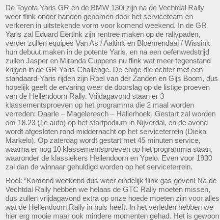
De Toyota Yaris GR en de BMW 130i zijn na de Vechtdal Rally
weer flink onder handen genomen door het serviceteam en
verkeren in uitstekende vorm voor komend weekend. In de GR
Yaris zal Eduard Eertink zijn rentree maken op de rallypaden,
verder zullen equipes Van As / Aaltink en Bloemendaal / Wissink
hun debuut maken in de potente Yaris, en na een oefenwedstrijd
zullen Jasper en Miranda Cuppens nu flink wat meer tegenstand
krijgen in de GR Yaris Challenge. De enige die echter met een
standaard-Yaris rijden zijn Roel van der Zanden en Gijs Boom, dus
hopelijk geeft de ervaring weer de doorslag op de listige proeven
van de Hellendoorn Rally. Vrijdagavond staan er 3
klassementsproeven op het programma die 2 maal worden
verreden: Daarle – Mageleresch – Hallerhoek. Gestart zal worden
om 18.23 (1e auto) op het startpodium in Nijverdal, en de avond
wordt afgesloten rond middernacht op het serviceterrein (Dieka
Markelo). Op zaterdag wordt gestart met 45 minuten service,
waarna er nog 10 klassementsproeven op het programma staan,
waaronder de klassiekers Hellendoorn en Ypelo. Even voor 1930
zal dan de winnaar gehuldigd worden op het serviceterrein.
Roel: “Komend weekend dus weer eindelijk flink gas geven! Na de
Vechtdal Rally hebben we helaas de GTC Rally moeten missen,
dus zullen vrijdagavond extra op onze hoede moeten zijn voor alles
wat de Hellendoorn Rally in huis heeft. In het verleden hebben we
hier erg mooie maar ook mindere momenten gehad. Het is gewoon