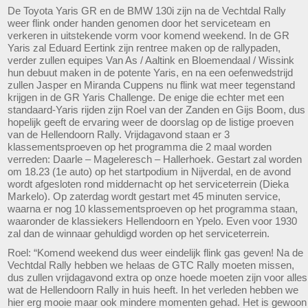
De Toyota Yaris GR en de BMW 130i zijn na de Vechtdal Rally
weer flink onder handen genomen door het serviceteam en
verkeren in uitstekende vorm voor komend weekend. In de GR
Yaris zal Eduard Eertink zijn rentree maken op de rallypaden,
verder zullen equipes Van As / Aaltink en Bloemendaal / Wissink
hun debuut maken in de potente Yaris, en na een oefenwedstrijd
zullen Jasper en Miranda Cuppens nu flink wat meer tegenstand
krijgen in de GR Yaris Challenge. De enige die echter met een
standaard-Yaris rijden zijn Roel van der Zanden en Gijs Boom, dus
hopelijk geeft de ervaring weer de doorslag op de listige proeven
van de Hellendoorn Rally. Vrijdagavond staan er 3
klassementsproeven op het programma die 2 maal worden
verreden: Daarle – Mageleresch – Hallerhoek. Gestart zal worden
om 18.23 (1e auto) op het startpodium in Nijverdal, en de avond
wordt afgesloten rond middernacht op het serviceterrein (Dieka
Markelo). Op zaterdag wordt gestart met 45 minuten service,
waarna er nog 10 klassementsproeven op het programma staan,
waaronder de klassiekers Hellendoorn en Ypelo. Even voor 1930
zal dan de winnaar gehuldigd worden op het serviceterrein.
Roel: “Komend weekend dus weer eindelijk flink gas geven! Na de
Vechtdal Rally hebben we helaas de GTC Rally moeten missen,
dus zullen vrijdagavond extra op onze hoede moeten zijn voor alles
wat de Hellendoorn Rally in huis heeft. In het verleden hebben we
hier erg mooie maar ook mindere momenten gehad. Het is gewoon