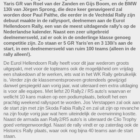
Yaris GR van Roel van der Zanden en Gijs Boom, en de BMW
130i van Jörgen Sprong, die deze keer genavigeerd zal
worden door Paul Palthe, die eerder in de Vechtdal Rally zijn
debuut maakte in de rallysport, deelnemen aan de Eurol
Hellendoorn Rally, een van de meest uitdagende rally’s op de
Nederlandse kalender. Naast een zeer uitgebreid
deelnemersveld, zal er ook in de onderlinge klasse genoeg
competitie zijn. Zo staan er 5 GR Yaris’en en 3 130i’s aan de
start, in een deelnemersveld van ruim 100 teams (alleen in de
rally alleen!).
De Eurol Hellendoorn Rally heeft voor dit jaar wederom groots
uitgepakt, met voor de topteams ook de mogelijkheid om vrijdag
een shakedown af te werken, iets wat in het WK Rally gebruikelijk
is. Verder zijn de klassementsproeven grotendeels gewijzigd
danwel gespiegeld aan vorig jaar, wat uiteraard een extra uitdaging
is voor alle equipes. Met liefst 20 Rally2 / R5 auto’s waarvan er
wellicht 10 kans maken op een podiumplaats, belooft het een
prachtig weekend rallysport te worden. Jos Verstappen zal ook aan
de start zijn met zijn Skoda Fabia Rally2 en zal uit zijn op revanche
na zijn foutje vorig jaar wat hem uiteindelijk de overwinning kostte.
Naast de armada aan Rally2/R5 auto’s is uiteraard de Clio Trophy
goed vertegenwoordigd. Naast de rally vindt er op zaterdag ook de
Historics Rally plaats, waar ook nog bijna 40 teams aan de start
staan.