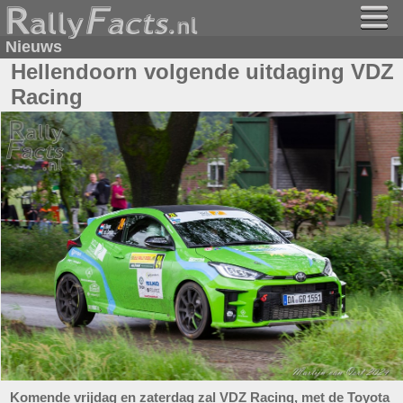
Nieuws
Hellendoorn volgende uitdaging VDZ
Racing
Komende vrijdag en zaterdag zal VDZ Racing, met de Toyota