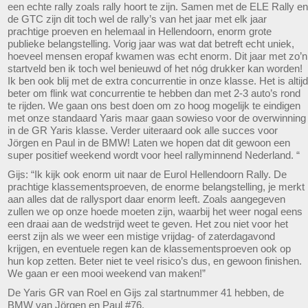
een echte rally zoals rally hoort te zijn. Samen met de ELE Rally en
de GTC zijn dit toch wel de rally’s van het jaar met elk jaar
prachtige proeven en helemaal in Hellendoorn, enorm grote
publieke belangstelling. Vorig jaar was wat dat betreft echt uniek,
hoeveel mensen eropaf kwamen was echt enorm. Dit jaar met zo’n
startveld ben ik toch wel benieuwd of het nóg drukker kan worden!
Ik ben ook blij met de extra concurrentie in onze klasse. Het is altijd
beter om flink wat concurrentie te hebben dan met 2-3 auto’s rond
te rijden. We gaan ons best doen om zo hoog mogelijk te eindigen
met onze standaard Yaris maar gaan sowieso voor de overwinning
in de GR Yaris klasse. Verder uiteraard ook alle succes voor
Jörgen en Paul in de BMW! Laten we hopen dat dit gewoon een
super positief weekend wordt voor heel rallyminnend Nederland. “
Gijs: “Ik kijk ook enorm uit naar de Eurol Hellendoorn Rally. De
prachtige klassementsproeven, de enorme belangstelling, je merkt
aan alles dat de rallysport daar enorm leeft. Zoals aangegeven
zullen we op onze hoede moeten zijn, waarbij het weer nogal eens
een draai aan de wedstrijd weet te geven. Het zou niet voor het
eerst zijn als we weer een mistige vrijdag- of zaterdagavond
krijgen, en eventuele regen kan de klassementsproeven ook op
hun kop zetten. Beter niet te veel risico’s dus, en gewoon finishen.
We gaan er een mooi weekend van maken!”
De Yaris GR van Roel en Gijs zal startnummer 41 hebben, de
BMW van Jörgen en Paul #76.