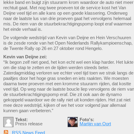
lekke band en buigt zijn stuurarm krom waardoor de auto niet meer
rechtuit gaat. Met nog twee proeven tot de service kost het Van
Deijne veel tijd en alle kans op een goede klassering. Onderweg
naar de laatste lus van drie proeven gaat het vervolgens helemaal
mis. De riem van de stuurbekrachtigingspomp loopt eraf waarmee
het einde verhaal is.
De volgende wedstrijd van Kevin van Deijne en Hein Verschuuren
is de zesde ronde van het Open Nederlands Rallykampioenschap,
de Twente Rally op 26 en 27 oktober rond Hengelo.
Kevin van Deijne zei:
“Ik begon zelf niet goed, het kon echt wel een klap harder. Het lukte
om die stap te zetten en de tijden werden steeds beter.
Zaterdagmiddag verloren we echter veel tijd toen we strak langs de
paaltjes door het hoge gras sneden en iets raakten. We moesten
daarna twee proeven met een kromme stuurarm rijden, dat kostte
veel tijd. Op weg naar de laatste boucle liep vervolgens de riem va
de stuurbekrachtigingspomp eraf. Die zit ook aan de dynamo
gekoppeld waardoor we de rally niet uit konden rijden. Het zat niet
mee deze wedstrijd, kijken of we het voor volgend jaar allemaal
kunnen gaan verbeteren.”
Tekst:
Foto's:
Press release
Martijn van Oort
RSS News Feed