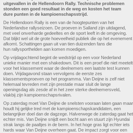
uitgevallen in de Hellendoorn Rally. Technische problemen
stonden een goed resultaat in de weg en kosten het team
dure punten in de kampioenschapsstrijd.
De Hellendoorn Rally is een van de hoogtepunten van het
Nederlandse rallyseizoen. De proeven in Salland zijn uitdagend,
met veel onverharde gedeeltes en de sport leeft in de omgeving.
Dat blijkt wel uit de grote hoeveelheid publiek die op het evenement
afkomt. Schattingen gaan uit van tien duizenden fans die
hun rallysporthelden aan komen moedigen.
Op vrijdagochtend begint de wedstrijd op een voor Nederland
unieke manier met een shakedown. Dit is een proef die niet meetelt
voor het klassement waar de deelnemers een laatste test kunnen
doen. Vrijdagavond staan vervolgens de eerste zes
klassementsproeven op het programma. Van Deijne is zelf niet
helemaal tevreden met zijn prestatie maar sluit de lange
openingsdag als zesde af in het zeer sterke deelnemersveld,
vlakbij zijn kampioenschapsrivalen.
Op zaterdag moet Van Deijne de snelsten vooraan laten gaan maar
houdt hij gelijke tred met de kampioenschapskandidaten, een
belangrijker doel dan de dagzege. Halverwege de zaterdag gaat het
echter mis. Van Deijne snijdt een bocht aan en stuurt zijn Hyundai
strak langs de paaltjes in de berm. In het hoge gras ligt echter iets
hards waar Van Deijne overheen gaat. De impact zorgt voor een