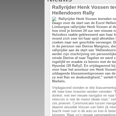
Rallyrijder Henk Vossen t
Hellendoorn Rally
Daags voor de start van de Eurol Helle
Limburgse rallyrijder Henk Vossen al d
hoe vind je binnen 24 uur een nieuwe 
Hulzebos raakte geblesseerd aan haar b
moest zich zeer tot haar spijt afmelden 
zoeken naar een geschikte vervanger.
in de persoon van Denise Mangnus, die
rallyrijder aan de start van ‘Hellendoorn
eerder zijn inschrijving om persoonlijk
reisde Denise af naar Tegelen en werd z
ingelijfd en maakte ze kennis met de te
Hyundai i20 Rally2. En vrijdagavond bij 
voor haar het avontuur om Henk Vossen 
uitdagende klassementsproeven van de r
ze met flair en deskundigheid,” vertelt
Markelo.
Vrijdagavond stonden er drie klassements
elk twee keer moesten worden verreden. “B
donker, met een nieuwe navigator en naar l
intercom is niet de meest ideale start,” ve
zes proeven. Communicatie tussen navigator
daarom wisselde Vossen van helm (& inter
bracht meer rust in de auto en kon ik bete
luisteren. Maar zo’n nieuwe samenwerking h