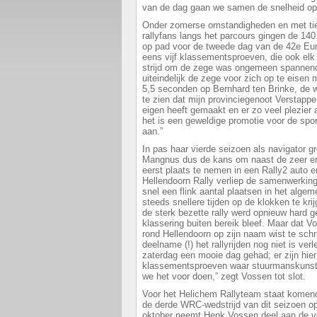
van de dag gaan we samen de snelheid op
Onder zomerse omstandigheden en met ti
rallyfans langs het parcours gingen de 1
op pad voor de tweede dag van de 42e Eur
eens vijf klassementsproeven, die ook elk
strijd om de zege was ongemeen spannend
uiteindelijk de zege voor zich op te eise
5,5 seconden op Bernhard ten Brinke, de w
te zien dat mijn provinciegenoot Verstappen
eigen heeft gemaakt en er zo veel plezier 
het is een geweldige promotie voor de spor
aan.”
In pas haar vierde seizoen als navigator g
Mangnus dus de kans om naast de zeer e
eerst plaats te nemen in een Rally2 auto 
Hellendoorn Rally verliep de samenwerkin
snel een flink aantal plaatsen in het alg
steeds snellere tijden op de klokken te kr
de sterk bezette rally werd opnieuw hard 
klassering buiten bereik bleef. Maar dat Vo
rond Hellendoorn op zijn naam wist te schri
deelname (!) het rallyrijden nog niet is ve
zaterdag een mooie dag gehad; er zijn hie
klassementsproeven waar stuurmanskunst e
we het voor doen,” zegt Vossen tot slot.
Voor het Helichem Rallyteam staat kome
de derde WRC-wedstrijd van dit seizoen o
oktober neemt Henk Vossen deel aan de v