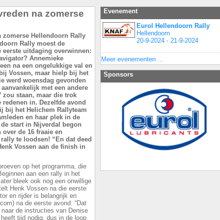
Evenement
evreden na zomerse
Eurol Hellendoorn Rally
Hellendoorn
20-9-2024 - 21-9-2024
ndoorn Rally moest de
e eerste uitdaging overwinnen:
navigator? Annemieke
Meer evenementen ...
een na een ongelukkige val en
bij Vossen, maar hielp bij het
Sponsors
 Die werd woensdag gevonden
 aanvankelijk met een andere
’ zou staan, maar die trok
e redenen in. Dezelfde avond
ij bij het Helichem Rallyteam
amleden en haar plek in de
de start in Nijverdal begon
over de 16 fraaie en
ally te loodsen! “En dat deed
 Henk Vossen aan de finish in
proeven op het programma, die
eginnen aan een rally in het
ater bleek ook nog een onwillige
rtelt Henk Vossen na die eerste
 en rijder is belangrijk en
com) na de eerste avond: “Dat
r naar de instructies van Denise
eeft tijd nodig, dus in de loop