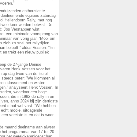
voeren.”
enduizenden enthousiaste
40 deelnemende equipes zaterdag
ol Hellendoorn Rally, met nog
 twee keer werden betwist. De
: Jos Verstappen wist
n met een minimale voorsprong van
innaar van vorig jaar. “Mooi om
 zich zo snel het rallyrijden
aan beleeft,” aldus Vossen. “En
t en trekt een nieuw publiek
reep de 27-jarige Denise
rvaren Henk Vossen voor het
en op dag twee van de Eurol
g steeds beter: “We klommen al
emeen klassement en wisten
ijgen,” analyseert Henk Vossen. In
gereden, waardoor een hoge
ssen, die in 1992 de rally in en
jven, anno 2024 bij zijn dertigste
rleerd staat wel vast. “We hebben
r echt mooie, uitdagende
en vereiste is en dat is waar
nde maand deelname aan alweer
p het programma: van 17 tot 20
oor het wereldkampioenschap