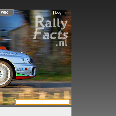
[
Log In
]