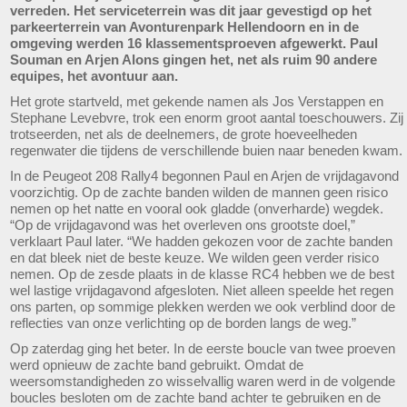
verreden. Het serviceterrein was dit jaar gevestigd op het
parkeerterrein van Avonturenpark Hellendoorn en in de
omgeving werden 16 klassementsproeven afgewerkt. Paul
Souman en Arjen Alons gingen het, net als ruim 90 andere
equipes, het avontuur aan.
Het grote startveld, met gekende namen als Jos Verstappen en
Stephane Levebvre, trok een enorm groot aantal toeschouwers. Zij
trotseerden, net als de deelnemers, de grote hoeveelheden
regenwater die tijdens de verschillende buien naar beneden kwam.
In de Peugeot 208 Rally4 begonnen Paul en Arjen de vrijdagavond
voorzichtig. Op de zachte banden wilden de mannen geen risico
nemen op het natte en vooral ook gladde (onverharde) wegdek.
“Op de vrijdagavond was het overleven ons grootste doel,”
verklaart Paul later. “We hadden gekozen voor de zachte banden
en dat bleek niet de beste keuze. We wilden geen verder risico
nemen. Op de zesde plaats in de klasse RC4 hebben we de best
wel lastige vrijdagavond afgesloten. Niet alleen speelde het regen
ons parten, op sommige plekken werden we ook verblind door de
reflecties van onze verlichting op de borden langs de weg.”
Op zaterdag ging het beter. In de eerste boucle van twee proeven
werd opnieuw de zachte band gebruikt. Omdat de
weersomstandigheden zo wisselvallig waren werd in de volgende
boucles besloten om de zachte band achter te gebruiken en de