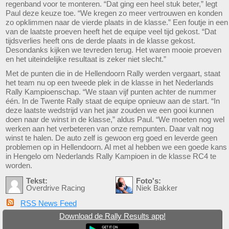
regenband voor te monteren. “Dat ging een heel stuk beter,” legt
Paul deze keuze toe. “We kregen zo meer vertrouwen en konden
zo opklimmen naar de vierde plaats in de klasse.” Een foutje in een
van de laatste proeven heeft het de equipe veel tijd gekost. “Dat
tijdsverlies heeft ons de derde plaats in de klasse gekost.
Desondanks kijken we tevreden terug. Het waren mooie proeven
en het uiteindelijke resultaat is zeker niet slecht.”
Met de punten die in de Hellendoorn Rally werden vergaart, staat
het team nu op een tweede plek in de klasse in het Nederlands
Rally Kampioenschap. “We staan vijf punten achter de nummer
één. In de Twente Rally staat de equipe opnieuw aan de start. “In
deze laatste wedstrijd van het jaar zouden we een gooi kunnen
doen naar de winst in de klasse,” aldus Paul. “We moeten nog wel
werken aan het verbeteren van onze rempunten. Daar valt nog
winst te halen. De auto zelf is gewoon erg goed en leverde geen
problemen op in Hellendoorn. Al met al hebben we een goede kans
in Hengelo om Nederlands Rally Kampioen in de klasse RC4 te
worden.
Tekst:
Foto's:
Overdrive Racing
Niek Bakker
RSS News Feed
Download de Rally Results app!