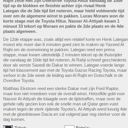
Rajhi zette met zijn Overdrive Toyota Hilux vandaag de 10de
tijd op de klokken en finishte achter zijn rivaal Henk
Lategan die de 3de tijd liet noteren, maar hield voldoende tijd
over om de algemene winst te pakken. Lucas Moraes won de
korte stage met de Toyota Hilux. Nasser Al-Attiyah kwam 1
minuut 33 tekort op Moraes en pakte de 2de plaats en de 4de
plaats algemeen.
De 12de etappe was, zoals altijd een relatief korte en Henk Lategan
moest iets meer dan 6 minuten goed zien te maken op Yazeed Al
Rajhi om de overwinning te pakken. Lategan reed een prima
etappe, maar kwam uiteindelijk 2 minuten tekort op de thuisrijder
die vandaag de 10de tijd liet noteren. Al Rahji schreef geschiedenis
door als eerste Saoedi de Dakar te winnen. Lategan voerde lange
tijd het klassement aan met de Toyota Gazoo Racing Toyota, maar
verloor in de 2de week de leiding aan Al Rajhi en Gotschalk in de
Overdive Toyota.
Matthias Ekstrom reed een sterke Dakar met zijn Ford Raptor,
maar kon niet meedoen voor de overall winst. Hetzelfde gold voor
Nasser Al-Attiyah die klaagde over de tijdstraffen, maar over de
gehele rally gezien kon ook de snelle man uit Qatar geen vuist
maken tegen de sterk rijdende Toyota’s. Al-Attiyah werd keurig 4de
met de gloednieuwe Dacia en zal volgend jaar nog sterker voor de
dag komen.
Tekst:
Foto's: