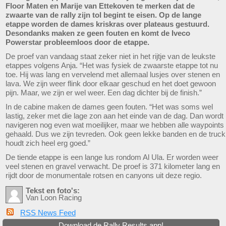
Floor Maten en Marije van Ettekoven te merken dat de
zwaarte van de rally zijn tol begint te eisen. Op de lange
etappe worden de dames kriskras over plateaus gestuurd.
Desondanks maken ze geen fouten en komt de Iveco
Powerstar probleemloos door de etappe.
De proef van vandaag staat zeker niet in het rijtje van de leukste
etappes volgens Anja. “Het was fysiek de zwaarste etappe tot nu
toe. Hij was lang en vervelend met allemaal lusjes over stenen en
lava. We zijn weer flink door elkaar geschud en het doet gewoon
pijn. Maar, we zijn er wel weer. Een dag dichter bij de finish.”
In de cabine maken de dames geen fouten. “Het was soms wel
lastig, zeker met die lage zon aan het einde van de dag. Dan wordt
navigeren nog even wat moeilijker, maar we hebben alle waypoints
gehaald. Dus we zijn tevreden. Ook geen lekke banden en de truck
houdt zich heel erg goed.”
De tiende etappe is een lange lus rondom Al Ula. Er worden weer
veel stenen en gravel verwacht. De proef is 371 kilometer lang en
rijdt door de monumentale rotsen en canyons uit deze regio.
Tekst en foto's:
Van Loon Racing
RSS News Feed
Download de Rally Results app!