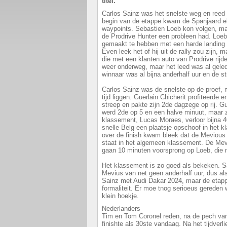
titel.
Carlos Sainz was het snelste weg en reed 
begin van de etappe kwam de Spanjaard el
waypoints. Sebastien Loeb kon volgen, maa
de Prodrive Hunter een probleen had. Loeb
gemaakt te hebben met een harde landing 
Even leek het of hij uit de rally zou zijn,
die met een klanten auto van Prodrive rijd
weer onderweg, maar het leed was al gele
winnaar was al bijna anderhalf uur en de st
Carlos Sainz was de snelste op de proef, m
tijd liggen. Guerlain Chicherit profiteerde
streep en pakte zijn 2de dagzege op rij. G
werd 2de op 5 en een halve minuut, maar zi
klassement, Lucas Moraes, verloor bijna 
snelle Belg een plaatsje opschoof in het
over de finish kwam bleek dat de Mevious
staat in het algemeen klassement. De Mev
gaan 10 minuten voorsprong op Loeb, die
Het klassement is zo goed als bekeken. S
Mevius van net geen anderhalf uur, dus als
Sainz met Audi Dakar 2024, maar de etap
formaliteit. Er moe tnog serioeus gereden 
klein hoekje.
Nederlanders
Tim en Tom Coronel reden, na de pech van
finishte als 30ste vandaag. Na het tijdver