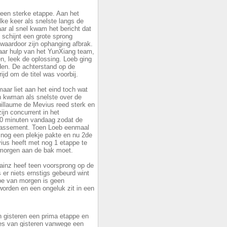
een sterke etappe. Aan het
ke keer als snelste langs de
r al snel kwam het bericht dat
 schijnt een grote sprong
waardoor zijn ophanging afbrak.
 maar hulp van het YunXiang team,
en, leek de oplossing. Loeb ging
den. De achterstand op de
rijd om de titel was voorbij.
aar liet aan het eind toch wat
 en kwman als snelste over de
uillaume de Mevius reed sterk en
jn concurrent in het
40 minuten vandaag zodat de
 klassement. Toen Loeb eenmaal
 nog een plekje pakte en nu 2de
ius heeft met nog 1 etappe te
 morgen aan de bak moet.
ainz heef teen voorsprong op de
 er niets ernstigs gebeurd wint
pe van morgen is geen
worden en een ongeluk zit in een
 gisteren een prima etappe en
lies van gisteren vanwege een