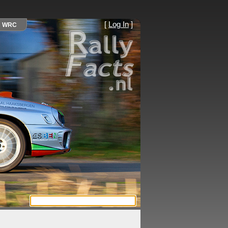
[
Log In
]