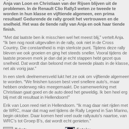
Anja van Loon en Christiaan van der Rijsen blijven uit de
problemen. In de Renault Clio Rally3 weten ze tweede te
worden in hun klasse en vijftiende algemeen, een prima
resultaat! Gedurende de rally groeit het vertrouwen en de
snelheid. Het was de tiende rally van Anja en ook haar tiende
finish.
“Met dat laatste ben ik misschien wel het meest blij,” vertelt Anja.
“Ik ben nog nooit uitgevallen in de rally, ook niet in de Cross
Country. Die constantheid is mijn sterkste punt. Tijdens deze rally
bleven we ook groeien en ging het steeds sneller. Vooral tijdens de
laatste proeven merk je dan dat je echt stappen hebt gezet qua
snelheid. Dat wordt dan beloond met de tweede plaats in de klasse,
net als vorig jaar.”
In een sterk deelnemersveld lukt het ze ook om vijftiende algemee
te worden. “We finishen tussen best veel snellere auto’s, maar
hebben onderweg niks meegemaakt. De samenwerking met
Christiaan gaat goed en de auto deed het geweldig. Ik ben heel erg
blij met dit resultaat in Hellendoorn!”
Erik van Loon reed niet in Hellendoorn. “Ik mag daar niet rijden met
de WRC, maar dat mag wel tijdens de Rally Legend in San Marino,
begin oktober. Daar komen heel veel oude rallyauto’s naartoe, van
WRC’s tot Groep B’s, dat wordt echt genieten.”