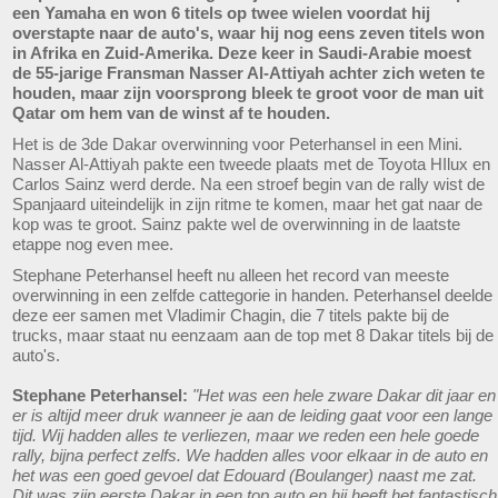
een Yamaha en won 6 titels op twee wielen voordat hij
overstapte naar de auto's, waar hij nog eens zeven titels won
in Afrika en Zuid-Amerika. Deze keer in Saudi-Arabie moest
de 55-jarige Fransman Nasser Al-Attiyah achter zich weten te
houden, maar zijn voorsprong bleek te groot voor de man uit
Qatar om hem van de winst af te houden.
Het is de 3de Dakar overwinning voor Peterhansel in een Mini.
Nasser Al-Attiyah pakte een tweede plaats met de Toyota HIlux en
Carlos Sainz werd derde. Na een stroef begin van de rally wist de
Spanjaard uiteindelijk in zijn ritme te komen, maar het gat naar de
kop was te groot. Sainz pakte wel de overwinning in de laatste
etappe nog even mee.
Stephane Peterhansel heeft nu alleen het record van meeste
overwinning in een zelfde cattegorie in handen. Peterhansel deelde
deze eer samen met Vladimir Chagin, die 7 titels pakte bij de
trucks, maar staat nu eenzaam aan de top met 8 Dakar titels bij de
auto's.
Stephane Peterhansel:
"Het was een hele zware Dakar dit jaar en
er is altijd meer druk wanneer je aan de leiding gaat voor een lange
tijd. Wij hadden alles te verliezen, maar we reden een hele goede
rally, bijna perfect zelfs. We hadden alles voor elkaar in de auto en
het was een goed gevoel dat Edouard (Boulanger) naast me zat.
Dit was zijn eerste Dakar in een top auto en hij heeft het fantastisch