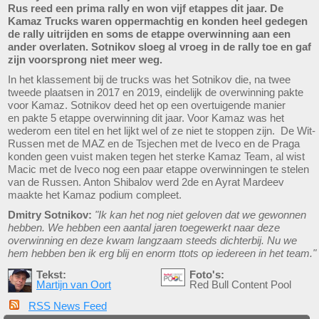
Rus reed een prima rally en won vijf etappes dit jaar. De
Kamaz Trucks waren oppermachtig en konden heel gedegen
de rally uitrijden en soms de etappe overwinning aan een
ander overlaten. Sotnikov sloeg al vroeg in de rally toe en gaf
zijn voorsprong niet meer weg.
In het klassement bij de trucks was het Sotnikov die, na twee
tweede plaatsen in 2017 en 2019, eindelijk de overwinning pakte
voor Kamaz. Sotnikov deed het op een overtuigende manier
en pakte 5 etappe overwinning dit jaar. Voor Kamaz was het
wederom een titel en het lijkt wel of ze niet te stoppen zijn. De Wit-
Russen met de MAZ en de Tsjechen met de Iveco en de Praga
konden geen vuist maken tegen het sterke Kamaz Team, al wist
Macic met de Iveco nog een paar etappe overwinningen te stelen
van de Russen. Anton Shibalov werd 2de en Ayrat Mardeev
maakte het Kamaz podium compleet.
Dmitry Sotnikov:
"Ik kan het nog niet geloven dat we gewonnen
hebben. We hebben een aantal jaren toegewerkt naar deze
overwinning en deze kwam langzaam steeds dichterbij. Nu we
hem hebben ben ik erg blij en enorm ttots op iedereen in het team."
Tekst:
Foto's:
Martijn van Oort
Red Bull Content Pool
RSS News Feed