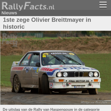
Nieuws
1ste zege Olivier Breittmayer in
historic
De uitslag van de Rally van Haspengouw in de categorie