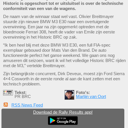
Historic is opgeschort tot er uitsluitsel is over de technische
conformiteit van een van de wagens.
De naam van de winnaar staat wel vast. Olivier Breittmayer
stuurde zijn nieuwe BMW M3 E30 naar een overtuigende
overwinning. Een jaar na zijn opgemerkt optreden met de
bloedmooie Ferrari 308, heeft de vader van Emile zijn eerste
overwinning in het Historic BRC op zak.
“Ik ben heel blij met deze BMW M3 E30, een full FIA-spec
exemplaar gebouwd door Mats Van den Brand. De auto
functioneerde perfect het ganse weekend. We gaan ons nog
amuseren dit seizoen, want ik wil het volledige Historic BRC rijden
met de M3,” vertelde Breittmayer.
Zijn belangrijkste concurrent, Dirk Deveux, moest zijn Ford Sierra
4×4 Cosworth in de eerste ronde al aan de kant zetten met een
technisch probleem.
Tekst:
Foto's:
PR BRC
Martijn van Oort
RSS News Feed
Download de Rally Results app!