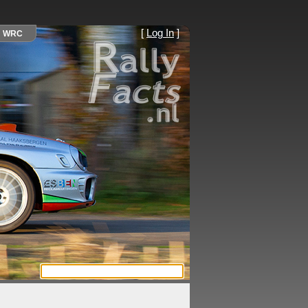
[
Log In
]