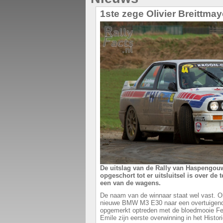
1ste zege Olivier Breittmaye
De uitslag van de Rally van Haspengouw 
opgeschort tot er uitsluitsel is over de
een van de wagens.
De naam van de winnaar staat wel vast. Oli
nieuwe BMW M3 E30 naar een overtuigende
opgemerkt optreden met de bloedmooie Fer
Emile zijn eerste overwinning in het Histo