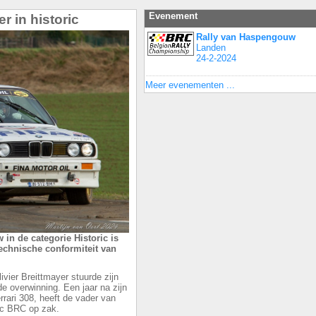
Evenement
r in historic
Rally van Haspengouw
Landen
24-2-2024
Meer evenementen ...
in de categorie Historic is
 technische conformiteit van
vier Breittmayer stuurde zijn
 overwinning. Een jaar na zijn
rari 308, heeft de vader van
ric BRC op zak.