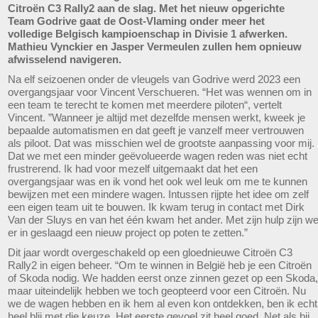
Citroën C3 Rally2 aan de slag. Met het nieuw opgerichte
Team Godrive gaat de Oost-Vlaming onder meer het
volledige Belgisch kampioenschap in Divisie 1 afwerken.
Mathieu Vynckier en Jasper Vermeulen zullen hem opnieuw
afwisselend navigeren.
Na elf seizoenen onder de vleugels van Godrive werd 2023 een
overgangsjaar voor Vincent Verschueren. “Het was wennen om in
een team te terecht te komen met meerdere piloten“, vertelt
Vincent. ”Wanneer je altijd met dezelfde mensen werkt, kweek je
bepaalde automatismen en dat geeft je vanzelf meer vertrouwen
als piloot. Dat was misschien wel de grootste aanpassing voor mij.
Dat we met een minder geëvolueerde wagen reden was niet echt
frustrerend. Ik had voor mezelf uitgemaakt dat het een
overgangsjaar was en ik vond het ook wel leuk om me te kunnen
bewijzen met een mindere wagen. Intussen rijpte het idee om zelf
een eigen team uit te bouwen. Ik kwam terug in contact met Dirk
Van der Sluys en van het één kwam het ander. Met zijn hulp zijn w
er in geslaagd een nieuw project op poten te zetten.”
Dit jaar wordt overgeschakeld op een gloednieuwe Citroën C3
Rally2 in eigen beheer. “Om te winnen in België heb je een Citroën
of Skoda nodig. We hadden eerst onze zinnen gezet op een Skoda,
maar uiteindelijk hebben we toch geopteerd voor een Citroën. Nu
we de wagen hebben en ik hem al even kon ontdekken, ben ik echt
heel blij met die keuze. Het eerste gevoel zit heel goed. Net als bij