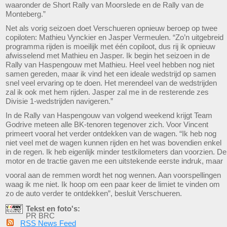
waaronder de Short Rally van Moorslede en de Rally van de
Monteberg.”
Net als vorig seizoen doet Verschueren opnieuw beroep op twee
copiloten: Mathieu Vynckier en Jasper Vermeulen. “Zo’n uitgebreid
programma rijden is moeilijk met één copiloot, dus rij ik opnieuw
afwisselend met Mathieu en Jasper. Ik begin het seizoen in de
Rally van Haspengouw met Mathieu. Heel veel hebben nog niet
samen gereden, maar ik vind het een ideale wedstrijd op samen
snel veel ervaring op te doen. Het merendeel van de wedstrijden
zal ik ook met hem rijden. Jasper zal me in de resterende zes
Divisie 1-wedstrijden navigeren.”
In de Rally van Haspengouw van volgend weekend krijgt Team
Godrive meteen alle BK-tenoren tegenover zich. Voor Vincent
primeert vooral het verder ontdekken van de wagen. “Ik heb nog
niet veel met de wagen kunnen rijden en het was bovendien enkel
in de regen. Ik heb eigenlijk minder testkilometers dan voorzien. De
motor en de tractie gaven me een uitstekende eerste indruk, maar
vooral aan de remmen wordt het nog wennen. Aan voorspellingen
waag ik me niet. Ik hoop om een paar keer de limiet te vinden om
zo de auto verder te ontdekken”, besluit Verschueren.
Tekst en foto's:
PR BRC
RSS News Feed