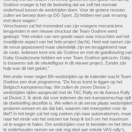
Godrive vroeger is het de bedoeling dat we zelf het normale
onderhoud tussen de wedstrijden doen. Voor de grotere revisies
zullen we beroep doen op DG Sport. Zij hebben een pak ervaring
met deze wagen.”
Verschueren zal het merendeel van zijn vroegere mecaniciens
terugvinden in een nieuwe structuur die Team Godrive werd
gedoopt. “Het vinden van een goede naam was misschien wel het
moeilijkste aspect van het hele project (lacht). Heel wat namen zijn
de revue gepasseerd maar uiteindelijk zijn we teruggekeerd naar
de roots. Iedereen kent ons als Godrive en met de goedkeuring va
Gaby Goudezeune hebben we voor Team Godrive gekozen. Gaby
is trouwens ook de sleutelfiguur in dit nieuwe project. Zonder zijn
hulp was dit niet gelukt.”
Met onder meer negen BK-wedstrijden op de kalender wacht Team
Godrive een druk programma. “De focus komt te liggen op het
Belgisch kampioenschap. We zullen de zeven Divisie 1-
wedstrijden rijden aangevuld met de TAC Rally en de Aarova Rally
uit Divisie 2. Ik denk dat voor iedereen die een kampioenschap rijdt
de doelstelling dezelfde is. We willen in de eerste plaats wedstrijden
proberen winnen en als dat lukt, waarom niet meespelen voor de
titel? In het begin zal het nog zoeken zijn naar automatismen, maar
naar het einde van het seizoen toe hoop ik toch om het maximum
uit te wagen te halen. Om wedstrijden voor te bereiden en het ritme
te onderhouden nemen we ook nog deel aan enkele VAS-rally’s,