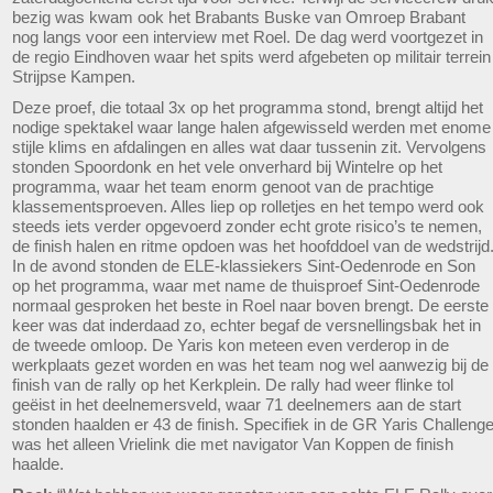
bezig was kwam ook het Brabants Buske van Omroep Brabant
nog langs voor een interview met Roel. De dag werd voortgezet in
de regio Eindhoven waar het spits werd afgebeten op militair terrein
Strijpse Kampen.
Deze proef, die totaal 3x op het programma stond, brengt altijd het
nodige spektakel waar lange halen afgewisseld werden met enome
stijle klims en afdalingen en alles wat daar tussenin zit. Vervolgens
stonden Spoordonk en het vele onverhard bij Wintelre op het
programma, waar het team enorm genoot van de prachtige
klassementsproeven. Alles liep op rolletjes en het tempo werd ook
steeds iets verder opgevoerd zonder echt grote risico’s te nemen,
de finish halen en ritme opdoen was het hoofddoel van de wedstrijd
In de avond stonden de ELE-klassiekers Sint-Oedenrode en Son
op het programma, waar met name de thuisproef Sint-Oedenrode
normaal gesproken het beste in Roel naar boven brengt. De eerste
keer was dat inderdaad zo, echter begaf de versnellingsbak het in
de tweede omloop. De Yaris kon meteen even verderop in de
werkplaats gezet worden en was het team nog wel aanwezig bij de
finish van de rally op het Kerkplein. De rally had weer flinke tol
geëist in het deelnemersveld, waar 71 deelnemers aan de start
stonden haalden er 43 de finish. Specifiek in de GR Yaris Challeng
was het alleen Vrielink die met navigator Van Koppen de finish
haalde.