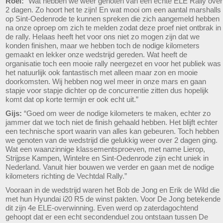
Roel:
“Wat hebben we weer genoten van een echte ELE Rally over
2 dagen. Zo hoort het te zijn! En wat mooi om een aantal marshalls
op Sint-Oedenrode te kunnen spreken die zich aangemeld hebben
na onze oproep om zich te melden zodat deze proef niet ontbrak in
de rally. Helaas heeft het voor ons niet zo mogen zijn dat we
konden finishen, maar we hebben toch de nodige kilometers
gemaakt en lekker onze wedstrijd gereden. Wat heeft de
organisatie toch een mooie rally neergezet en voor het publiek was
het natuurlijk ook fantastisch met alleen maar zon en mooie
doorkomsten. Wij hebben nog wel meer in onze mars en gaan
stapje voor stapje dichter op de concurrentie zitten dus hopelijk
komt dat op korte termijn er ook echt uit.”
Gijs:
“Goed om weer de nodige kilometers te maken, echter zo
jammer dat we toch niet de finish gehaald hebben. Het blijft echter
een technische sport waarin van alles kan gebeuren. Toch hebben
we genoten van de wedstrijd die gelukkig weer over 2 dagen ging.
Wat een waanzinnige klassementsproeven, met name Lierop,
Strijpse Kampen, Wintelre en Sint-Oedenrode zijn echt uniek in
Nederland. Vanuit hier bouwen we verder en gaan met de nodige
kilometers richting de Vechtdal Rally.”
Vooraan in de wedstrijd waren het Bob de Jong en Erik de Wild die
met hun Hyundai i20 R5 de winst pakten. Voor De Jong betekende
dit zijn 4e ELE-overwinning. Even werd op zaterdagochtend
gehoopt dat er een echt secondenduel zou ontstaan tussen De