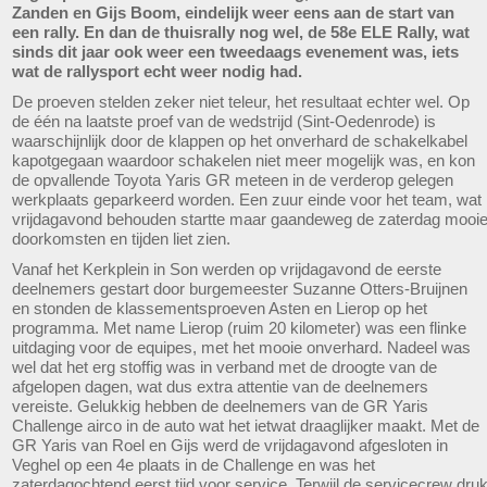
Zanden en Gijs Boom, eindelijk weer eens aan de start van
een rally. En dan de thuisrally nog wel, de 58e ELE Rally, wat
sinds dit jaar ook weer een tweedaags evenement was, iets
wat de rallysport echt weer nodig had.
De proeven stelden zeker niet teleur, het resultaat echter wel. Op
de één na laatste proef van de wedstrijd (Sint-Oedenrode) is
waarschijnlijk door de klappen op het onverhard de schakelkabel
kapotgegaan waardoor schakelen niet meer mogelijk was, en kon
de opvallende Toyota Yaris GR meteen in de verderop gelegen
werkplaats geparkeerd worden. Een zuur einde voor het team, wat
vrijdagavond behouden startte maar gaandeweg de zaterdag mooi
doorkomsten en tijden liet zien.
Vanaf het Kerkplein in Son werden op vrijdagavond de eerste
deelnemers gestart door burgemeester Suzanne Otters-Bruijnen
en stonden de klassementsproeven Asten en Lierop op het
programma. Met name Lierop (ruim 20 kilometer) was een flinke
uitdaging voor de equipes, met het mooie onverhard. Nadeel was
wel dat het erg stoffig was in verband met de droogte van de
afgelopen dagen, wat dus extra attentie van de deelnemers
vereiste. Gelukkig hebben de deelnemers van de GR Yaris
Challenge airco in de auto wat het ietwat draaglijker maakt. Met de
GR Yaris van Roel en Gijs werd de vrijdagavond afgesloten in
Veghel op een 4e plaats in de Challenge en was het
zaterdagochtend eerst tijd voor service. Terwijl de servicecrew dru