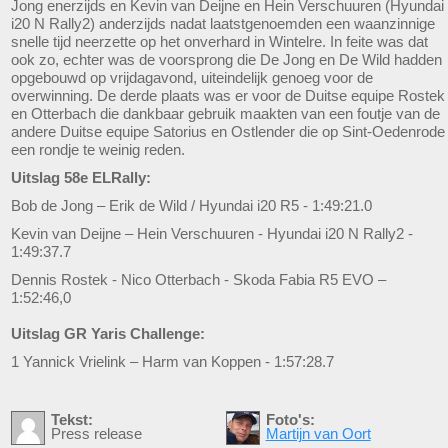
Jong enerzijds en Kevin van Deijne en Hein Verschuuren (Hyundai
i20 N Rally2) anderzijds nadat laatstgenoemden een waanzinnige
snelle tijd neerzette op het onverhard in Wintelre. In feite was dat
ook zo, echter was de voorsprong die De Jong en De Wild hadden
opgebouwd op vrijdagavond, uiteindelijk genoeg voor de
overwinning. De derde plaats was er voor de Duitse equipe Rostek
en Otterbach die dankbaar gebruik maakten van een foutje van de
andere Duitse equipe Satorius en Ostlender die op Sint-Oedenrode
een rondje te weinig reden.
Uitslag 58e ELRally:
Bob de Jong – Erik de Wild / Hyundai i20 R5 - 1:49:21.0
Kevin van Deijne – Hein Verschuuren - Hyundai i20 N Rally2 -
1:49:37.7
Dennis Rostek - Nico Otterbach - Skoda Fabia R5 EVO –
1:52:46,0
Uitslag GR Yaris Challenge:
1 Yannick Vrielink – Harm van Koppen - 1:57:28.7
Tekst:
Foto's:
Press release
Martijn van Oort