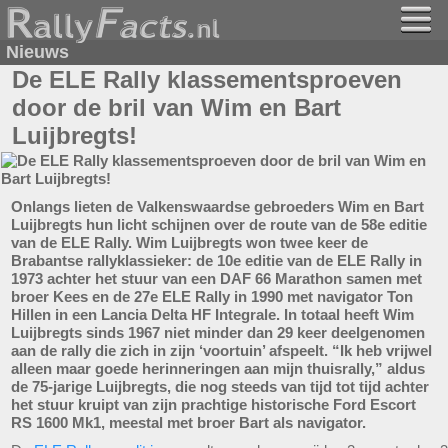
Nieuws
De ELE Rally klassementsproeven
door de bril van Wim en Bart
Luijbregts!
Onlangs lieten de Valkenswaardse gebroeders Wim en Bart
Luijbregts hun licht schijnen over de route van de 58e editie
van de ELE Rally. Wim Luijbregts won twee keer de
Brabantse rallyklassieker: de 10e editie van de ELE Rally in
1973 achter het stuur van een DAF 66 Marathon samen met
broer Kees en de 27e ELE Rally in 1990 met navigator Ton
Hillen in een Lancia Delta HF Integrale. In totaal heeft Wim
Luijbregts sinds 1967 niet minder dan 29 keer deelgenomen
aan de rally die zich in zijn ‘voortuin’ afspeelt. “Ik heb vrijwel
alleen maar goede herinneringen aan mijn thuisrally,” aldus
de 75-jarige Luijbregts, die nog steeds van tijd tot tijd achter
het stuur kruipt van zijn prachtige historische Ford Escort
RS 1600 Mk1, meestal met broer Bart als navigator.