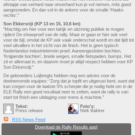
afstapje van verhard naar onverhard kun je vol nemen, mits goed
aangesneden. En dan vol in de ankers voor de smalle ‘Haaks
rechts’.”
Son Ekkersrijt (KP 13 en 15, 10,6 km)
“Machtig om hier voor een talrijk en uitzinnig publiek te mogen
rijden! De showproef van de rally. Maar er gaan er hier ook veel
voor de bijl, omdat de KP ook vaak onderschat wordt en dat lijdt tot
veel uitvallers in het zicht van de finish. Het is geen typisch
Nederlandse industrieterrein proef. Aaneengesloten bochten,
‘Knijpende bochten’, brede wegen, smalle fietspaden, bumps. Het
zit er allemaal in, en daarom moet je altijd respect hebben voor KP
Son Ekkersrijt.”
De gebroeders Luijbregts hebben nog een advies voor de
deelnemende equipes: “Zorg dat je topfit en uitgerust bent, want dat
kan zorgen voor de laatste 5% scherpte die je nodig hebt om in de
ELE Rally een goed resultaat neer te zetten, want de rally is van
start tot finish een uitdaging voor mens & machine.”
Tekst:
Foto's:
Press release
Niek Bakker
RSS News Feed
Download de Rally Results app!