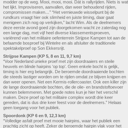
modder op de weg. Mooi, mooi, mooi. Dát is rallyrijden. Niets is wat
het lijkt. Improviseren, aanvallen, dan weer behoudend rijden,
compromissen maken…” “Het vernieuwde wisselpunt bij de
rundkurs vraagt hier ook slimheid en juiste timing, daar gaat
menigeen zich nog op verkijken,” lacht Wim. Als de deelnemers
deze eerste avond goed zijn doorgekomen wacht ze zaterdag nog
een lange dag, met vijf heel diverse klassementsproeven,
variërend van het militaire oefenterrein Strijpse Kampen tot aan de
befaamde bosproef bij Wintelre en als afsluiter de traditionele
spektakelproef op Son Ekkersrijt.
Strijpse Kampen (KP 5, 8 en 11, 9,7 km)
“Voor Nederland unieke proef met zijn doordraaiers en steile
heuvels en blinde hairpins ‘op top’. Geen enkele bocht is gelijk,
timing is hier erg belangrijk. De beroemde doordraaiende bochten
die steeds lastiger worden om te rijden omdat ze blijven knijpen en
dan weer openen. Net een Kermis-rollercoaster. Ook een killer zijn
de lange doordraaiende bochten, die de olie- en brandstoftoevoer
kunnen belemmeren. Met goede notes kun je hier het verschil
maken. Deze proef op het militaire complex wordt drie keer
gereden, dat is dus drie keer feest voor de deelnemers.” Helaas
geen toegang voor het publiek.
Spoordonk (KP 6 en 9, 12,3 km)
“Volledige asfalt proef met mooie hairpins, waar het publiek een
prachtig zicht op heeft. Zeker de beroemde hairpin vlak voor het