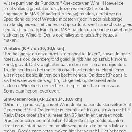
‘wisselpunt’ van de Rundkurs.” Anekdote van Wim: “Hoewel de
proef volledig geasfalteerd is, kozen we in 2021 voor de
zogenaamde M&S (modder & sneeuw) banden, omdat we na
Spoordonk de proef Wintelre moesten rijden in zeer blubberige
omstandigheden. Het verlies op Spoordonk werd ruimschoots goe
gemaakt met de tijdwinst met M&S banden op de lange onverharde
stukken op Wintelre. Dat is ook rallysport: tactische keuzes
maken.”
Wintelre (KP 7 en 10, 10,5 km)
“Erg belangrijk op deze proef is om goed te “lezen”, zowel de pace-
notes, als ook de ondergrond goed: je rijdt hier op asfalt, klinkers,
zand, gravel. Dat vraagt allemaal andere rem- en aansnijpunten.
Tractie houden is het motto op onverhard en dat betekent soms
juist niet de ideale lijn van een bocht nemen. Op deze KP dans je
als het ware over de weg. Erg fotogeniek op de onverharde
stukken. Wintelre is een echte scherprechter. Lang en zwaar.
Soms gaat het om overleven.”
Sint-Oedenrode (KP 12 en 14, 10,5 km)
“Dit is mijn proefke,” glundert Wim, denkend aan de klassieker Sint
Oedenrode! “Sint-Oedenrode is eigenlijk dé klassieker van de ELE
Rally. Deze proef zit er al meer dan 35 jaar in en verveelt nooit.
Proef voor coureurs met ballen!! Zeker de slingerende bochten
direct na de start over een smalle weg met dikke bomen links en
rechts. Goede pace notes maken hier het verschil. Het bekende