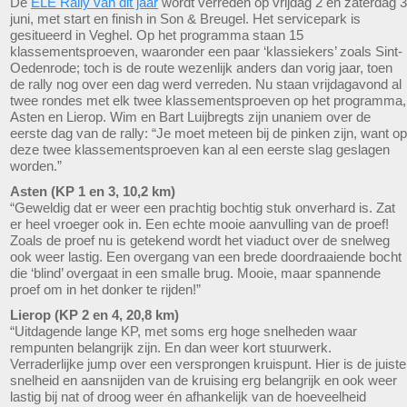
De
ELE Rally van dit jaar
wordt verreden op vrijdag 2 en zaterdag 3
juni, met start en finish in Son & Breugel. Het servicepark is
gesitueerd in Veghel. Op het programma staan 15
klassementsproeven, waaronder een paar ‘klassiekers’ zoals Sint-
Oedenrode; toch is de route wezenlijk anders dan vorig jaar, toen
de rally nog over een dag werd verreden. Nu staan vrijdagavond al
twee rondes met elk twee klassementsproeven op het programma,
Asten en Lierop. Wim en Bart Luijbregts zijn unaniem over de
eerste dag van de rally: “Je moet meteen bij de pinken zijn, want op
deze twee klassementsproeven kan al een eerste slag geslagen
worden.”
Asten (KP 1 en 3, 10,2 km)
“Geweldig dat er weer een prachtig bochtig stuk onverhard is. Zat
er heel vroeger ook in. Een echte mooie aanvulling van de proef!
Zoals de proef nu is getekend wordt het viaduct over de snelweg
ook weer lastig. Een overgang van een brede doordraaiende bocht
die ‘blind’ overgaat in een smalle brug. Mooie, maar spannende
proef om in het donker te rijden!”
Lierop (KP 2 en 4, 20,8 km)
“Uitdagende lange KP, met soms erg hoge snelheden waar
rempunten belangrijk zijn. En dan weer kort stuurwerk.
Verraderlijke jump over een versprongen kruispunt. Hier is de juiste
snelheid en aansnijden van de kruising erg belangrijk en ook weer
lastig bij nat of droog weer én afhankelijk van de hoeveelheid