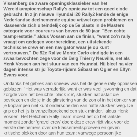
Vissenberg de zware openingsklassieker van het
Wereldkampioenschap Rally’s opnieuw tot een goed einde
gebracht. In zijn nieuwe Hyundai i20 Rally2 kende de enige
Nederlandse deelnemende equipe vrijwel geen problemen en
klasseerde zich uiteindelijk op de 5e plaats in de Masters
categorie voor coureurs van boven de 50 jaar. “Een echte
teamprestatie,” aldus Vossen aan de finish, “want zo’n rally
vraagt om gedegen voorbereiding, een uitstekende
technische crew en een navigator waar je op kunt
vertrouwen.” De 92e Rallye Monte Carlo eindigde in een
zwaarbevochten zege voor de Belg Thierry Neuville, net als
Henk Vossen aan het stuur van een Hyundai. Hij bleef na vier
dagen intense strijd Toyota-rijders Sébastien Ogier en Elfyn
Evans voor.
Ondanks het gebrek aan sneeuw was het de gehele rally oppassen
geblazen: “Het was verraderlijk, want er was veel ijsvorming en dat
zorgde voor het beruchte ‘black ice’, stukken nat asfalt die
bevriezen en die je in de glinstering van de zon of in het donker van
je koplampen niet kunt onderscheiden van natte stukken weg. De
grip op het ijs is vanzelfsprekend een stuk minder,” aldus Henk
Vossen. Het Helichem Rally Team moest het op het laatste
moment zonder ‘gravel crew’ doen; deze crew rijdt vlak voor de
eerste deelnemers over de klassementsproeven en geven
kritische plekken door aan hun team; vanwege persoonlijke