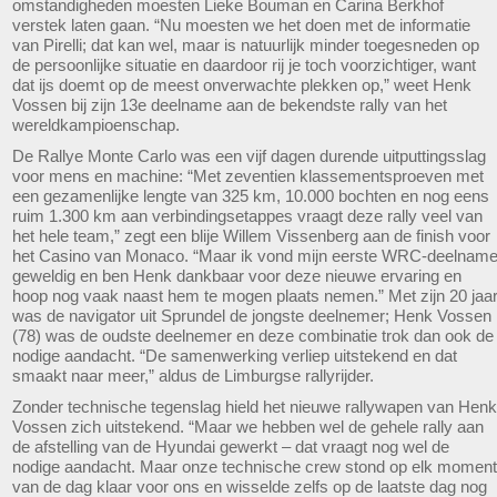
omstandigheden moesten Lieke Bouman en Carina Berkhof
verstek laten gaan. “Nu moesten we het doen met de informatie
van Pirelli; dat kan wel, maar is natuurlijk minder toegesneden op
de persoonlijke situatie en daardoor rij je toch voorzichtiger, want
dat ijs doemt op de meest onverwachte plekken op,” weet Henk
Vossen bij zijn 13e deelname aan de bekendste rally van het
wereldkampioenschap.
De Rallye Monte Carlo was een vijf dagen durende uitputtingsslag
voor mens en machine: “Met zeventien klassementsproeven met
een gezamenlijke lengte van 325 km, 10.000 bochten en nog eens
ruim 1.300 km aan verbindingsetappes vraagt deze rally veel van
het hele team,” zegt een blije Willem Vissenberg aan de finish voor
het Casino van Monaco. “Maar ik vond mijn eerste WRC-deelnam
geweldig en ben Henk dankbaar voor deze nieuwe ervaring en
hoop nog vaak naast hem te mogen plaats nemen.” Met zijn 20 jaa
was de navigator uit Sprundel de jongste deelnemer; Henk Vossen
(78) was de oudste deelnemer en deze combinatie trok dan ook de
nodige aandacht. “De samenwerking verliep uitstekend en dat
smaakt naar meer,” aldus de Limburgse rallyrijder.
Zonder technische tegenslag hield het nieuwe rallywapen van Henk
Vossen zich uitstekend. “Maar we hebben wel de gehele rally aan
de afstelling van de Hyundai gewerkt – dat vraagt nog wel de
nodige aandacht. Maar onze technische crew stond op elk moment
van de dag klaar voor ons en wisselde zelfs op de laatste dag nog