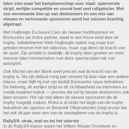
laten zien waar het kampioenschap voor staat: spannende
strijd, eerlijke competitie en vooral heel veel rallyplezier. Met
een vernieuwde line-up van deelnemers én een mix van
nieuwe en vertrouwde sponsoren werd het seizoen krachtig
afgetrapt.
Met Huijbregts Exclusive Cars als nieuwe hoofdsponsor en
Brickworks als trotse partner, waait er een frisse wind door de
trophy. Initiatiefnemer Niels Huijbregts raakte nog maar kort
geleden besmet met het rallyvirus, maar zag direct de kracht van
de sport. Zijn ambitie is duidelijk: de trophy laten groeien en meer
mensen laten kennismaken met deze spectaculaire tak van
autosport.
Ook Michel van der Blonk weet precies wat de kracht van de
trophy is. Na zijn debuut vorig jaar stroomt hij door naar een andere
klasse, maar blijft hij met zijn bedrijf Brickworks nauw betrokken.
De beleving, de eerlijke strijd en de zichtbaarheid via interviews en
media maakten indruk — precies dat wil hij nieuwe deelnemers oo
laten ervaren. Het zijn niet alleen de nieuwe sponsoren die de
trophy mogelijk maken. Motul is al sinds het begin van de trophy
betrokken als sponsor en Benerink Olieproducten zorgt ervoor dat
het ook dit jaar weer een van de steunpilaren van de trophy is.
Rally3/4: strak, snel en tot het uiterste
In de Rally3/4-klasse waren het Willem Wouter Overbeek en