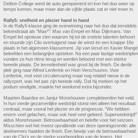
Deltion College werd de auto gerepareerd en kon het duo weer op
tempo komen, maar meer dan de vijfde plaats zat er niet meer in.
Rally5: snelheid en plezier hand in hand
In de Rally5-klasse ging de overwinning naar het duo dat inmiddels
bekendstaat als “Max²”: Max van Empel en Max Dijkmans. Van
Empel liet opnieuw zien waarom hij tot de snelste talenten behoort
en stuurde zijn Clio overtuigend naar de winst én een knappe 16e
plaats in het algemeen klassement. Jip van Iersel en Xavier Mangé
beleefden een belangrijke opsteker. Na een paar lastige wedstrijden
vonden ze hun ritme terug en werden beloond met een sterke
tweede plaats. De tevredenheid was groot bij de finish. De derde
plek ging naar Alfred Lenferink en Hein Verschuuren. Voor
Lenferink, met veel circuitervaring maar nog relatief nieuw in de
rallysport, was het pas zijn tweede rally. Dat hij meteen op het
podium eindigde, maakte het weekend extra bijzonder.
Maarten Baardse en Janjur Monshouwer completeerden het veld.
In hun vierde gezamenlijke wedstrijd stond niet alleen het resultaat
centraal, maar vooral het plezier en de progressie. “We hebben
enorm veel gelachen, maar ook heel veel geleerd. Superwedstrijd!”
aldus Monshouwer. Betrouwbaarheid en belofte voor het seizoen
Misschien wel het meest opvallende van deze openingsronde: alle
deelnemers haalden de finish. Een bewijs van de betrouwbaarheid
van de Clio’s en de sterke voorbereiding van de teams. Het