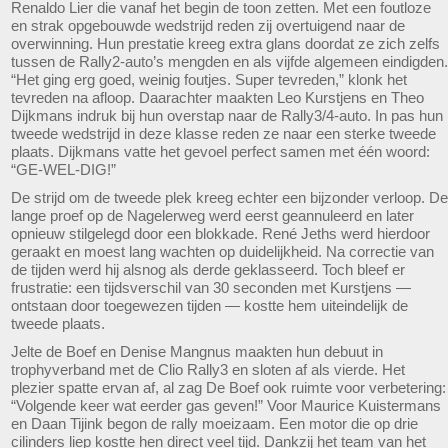
Renaldo Lier die vanaf het begin de toon zetten. Met een foutloze
en strak opgebouwde wedstrijd reden zij overtuigend naar de
overwinning. Hun prestatie kreeg extra glans doordat ze zich zelfs
tussen de Rally2-auto’s mengden en als vijfde algemeen eindigden.
“Het ging erg goed, weinig foutjes. Super tevreden,” klonk het
tevreden na afloop. Daarachter maakten Leo Kurstjens en Theo
Dijkmans indruk bij hun overstap naar de Rally3/4-auto. In pas hun
tweede wedstrijd in deze klasse reden ze naar een sterke tweede
plaats. Dijkmans vatte het gevoel perfect samen met één woord:
“GE-WEL-DIG!”
De strijd om de tweede plek kreeg echter een bijzonder verloop. De
lange proef op de Nagelerweg werd eerst geannuleerd en later
opnieuw stilgelegd door een blokkade. René Jeths werd hierdoor
geraakt en moest lang wachten op duidelijkheid. Na correctie van
de tijden werd hij alsnog als derde geklasseerd. Toch bleef er
frustratie: een tijdsverschil van 30 seconden met Kurstjens —
ontstaan door toegewezen tijden — kostte hem uiteindelijk de
tweede plaats.
Jelte de Boef en Denise Mangnus maakten hun debuut in
trophyverband met de Clio Rally3 en sloten af als vierde. Het
plezier spatte ervan af, al zag De Boef ook ruimte voor verbetering:
“Volgende keer wat eerder gas geven!” Voor Maurice Kuistermans
en Daan Tijink begon de rally moeizaam. Een motor die op drie
cilinders liep kostte hen direct veel tijd. Dankzij het team van het