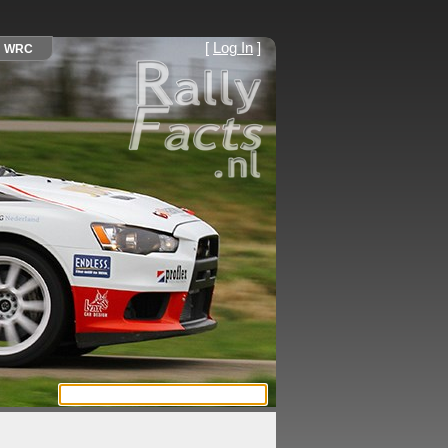
[
Log In
]