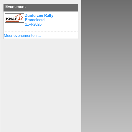
Evenement
Zuiderzee Rally
Emmeloord
11-4-2026
Meer evenementen ...