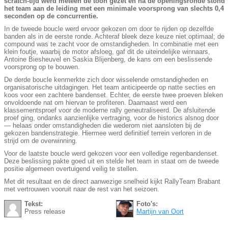
scratch-tijd werd meteen de toon gezet en na de openingsronde stond
het team aan de leiding met een minimale voorsprong van slechts 0,4
seconden op de concurrentie.
In de tweede boucle werd ervoor gekozen om door te rijden op dezelfde
banden als in de eerste ronde. Achteraf bleek deze keuze niet optimaal; de
compound was te zacht voor de omstandigheden. In combinatie met een
klein foutje, waarbij de motor afsloeg, gaf dit de uiteindelijke winnaars,
Antoine Biesheuvel en Saskia Blijenberg, de kans om een beslissende
voorsprong op te bouwen.
De derde boucle kenmerkte zich door wisselende omstandigheden en
organisatorische uitdagingen. Het team anticipeerde op natte secties en
koos voor een zachtere bandenset. Echter, de eerste twee proeven bleken
onvoldoende nat om hiervan te profiteren. Daarnaast werd een
klassementsproef voor de moderne rally geneutraliseerd. De afsluitende
proef ging, ondanks aanzienlijke vertraging, voor de historics alsnog door
— helaas onder omstandigheden die wederom niet aansloten bij de
gekozen bandenstrategie. Hiermee werd definitief terrein verloren in de
strijd om de overwinning.
Voor de laatste boucle werd gekozen voor een volledige regenbandenset.
Deze beslissing pakte goed uit en stelde het team in staat om de tweede
positie algemeen overtuigend veilig te stellen.
Met dit resultaat en de direct aanwezige snelheid kijkt RallyTeam Brabant
met vertrouwen vooruit naar de rest van het seizoen.
Tekst:
Foto's:
Press release
Martijn van Oort