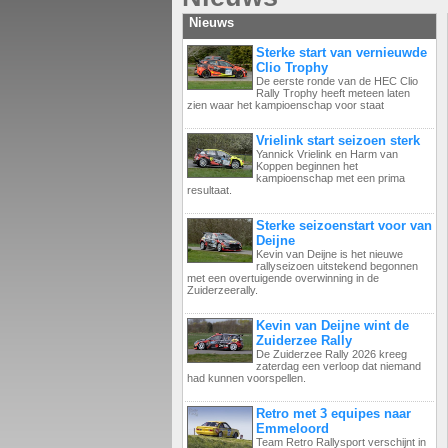
Nieuws
Sterke start van vernieuwde
Clio Trophy
De eerste ronde van de HEC Clio
Rally Trophy heeft meteen laten
zien waar het kampioenschap voor staat
Vrielink start seizoen sterk
Yannick Vrielink en Harm van
Koppen beginnen het
kampioenschap met een prima
resultaat.
Sterke seizoenstart voor van
Deijne
Kevin van Deijne is het nieuwe
rallyseizoen uitstekend begonnen
met een overtuigende overwinning in de
Zuiderzeerally.
Kevin van Deijne wint de
Zuiderzee Rally
De Zuiderzee Rally 2026 kreeg
zaterdag een verloop dat niemand
had kunnen voorspellen.
Retro met 3 equipes naar
Emmeloord
Team Retro Rallysport verschijnt in