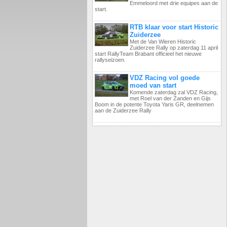
Emmeloord met drie equipes aan de
start.
RTB klaar voor start Historic
Zuiderzee
Met de Van Wieren Historic
Zuiderzee Rally op zaterdag 11 april
start RallyTeam Brabant officieel het nieuwe
rallyseizoen.
VDZ Racing vol goede
moed van start
Komende zaterdag zal VDZ Racing,
met Roel van der Zanden en Gijs
Boom in de potente Toyota Yaris GR, deelnemen
aan de Zuiderzee Rally