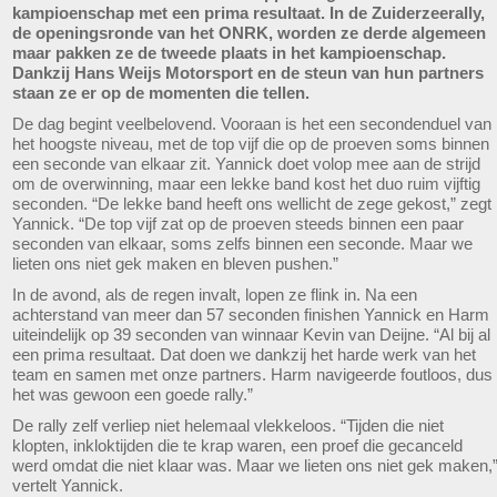
kampioenschap met een prima resultaat. In de Zuiderzeerally,
de openingsronde van het ONRK, worden ze derde algemeen
maar pakken ze de tweede plaats in het kampioenschap.
Dankzij Hans Weijs Motorsport en de steun van hun partners
staan ze er op de momenten die tellen.
De dag begint veelbelovend. Vooraan is het een secondenduel van
het hoogste niveau, met de top vijf die op de proeven soms binnen
een seconde van elkaar zit. Yannick doet volop mee aan de strijd
om de overwinning, maar een lekke band kost het duo ruim vijftig
seconden. “De lekke band heeft ons wellicht de zege gekost,” zegt
Yannick. “De top vijf zat op de proeven steeds binnen een paar
seconden van elkaar, soms zelfs binnen een seconde. Maar we
lieten ons niet gek maken en bleven pushen.”
In de avond, als de regen invalt, lopen ze flink in. Na een
achterstand van meer dan 57 seconden finishen Yannick en Harm
uiteindelijk op 39 seconden van winnaar Kevin van Deijne. “Al bij al
een prima resultaat. Dat doen we dankzij het harde werk van het
team en samen met onze partners. Harm navigeerde foutloos, dus
het was gewoon een goede rally.”
De rally zelf verliep niet helemaal vlekkeloos. “Tijden die niet
klopten, inkloktijden die te krap waren, een proef die gecanceld
werd omdat die niet klaar was. Maar we lieten ons niet gek maken,
vertelt Yannick.