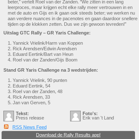
beter,” vertelt Roel van der Zanden. “We zitten in een lang
leerproces, maar krijgen echt elke rally meer vertrouwen in en
met de auto en Gijs en ik gaan ook steeds beter; we werken nu
aan verdere nuances in de pacenotes en gaan daardoor snellere
tijden op de klokken zetten. Dus we zijn gewoon tevreden!”
Uitslag GTC Rally – GR Yaris Challenge:
Yannick Vrielink/Harm van Koppen
Rick Arendsen/Edwin Arendsen
Eduard Eertink/Bart van Heun
Roel van der Zanden/Gijs Boom
Stand GR Yaris Challenge na 3 wedstrijden:
Yannick Vrielink, 90 punten
Eduard Eertink, 54
Roel van der Zanden, 48
Rick Arendsen, 33
Jan van Gerven, 5
Tekst:
Foto's:
Press release
Erik van 't Land
RSS News Feed
Download de Rally Results app!