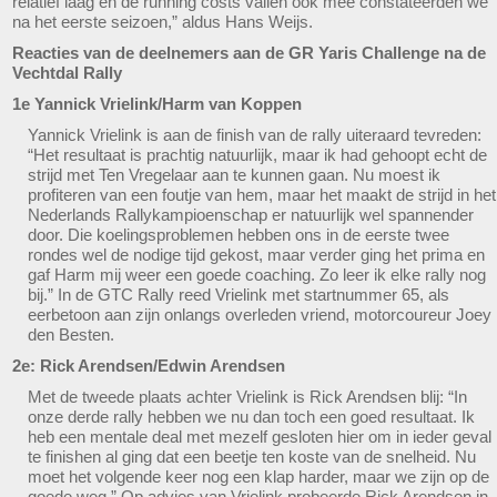
relatief laag en de running costs vallen ook mee constateerden we
na het eerste seizoen,” aldus Hans Weijs.
Reacties van de deelnemers aan de GR Yaris Challenge na de
Vechtdal Rally
1e Yannick Vrielink/Harm van Koppen
Yannick Vrielink is aan de finish van de rally uiteraard tevreden:
“Het resultaat is prachtig natuurlijk, maar ik had gehoopt echt de
strijd met Ten Vregelaar aan te kunnen gaan. Nu moest ik
profiteren van een foutje van hem, maar het maakt de strijd in het
Nederlands Rallykampioenschap er natuurlijk wel spannender
door. Die koelingsproblemen hebben ons in de eerste twee
rondes wel de nodige tijd gekost, maar verder ging het prima en
gaf Harm mij weer een goede coaching. Zo leer ik elke rally nog
bij.” In de GTC Rally reed Vrielink met startnummer 65, als
eerbetoon aan zijn onlangs overleden vriend, motorcoureur Joey
den Besten.
2e: Rick Arendsen/Edwin Arendsen
Met de tweede plaats achter Vrielink is Rick Arendsen blij: “In
onze derde rally hebben we nu dan toch een goed resultaat. Ik
heb een mentale deal met mezelf gesloten hier om in ieder geval
te finishen al ging dat een beetje ten koste van de snelheid. Nu
moet het volgende keer nog een klap harder, maar we zijn op de
goede weg.” Op advies van Vrielink probeerde Rick Arendsen in