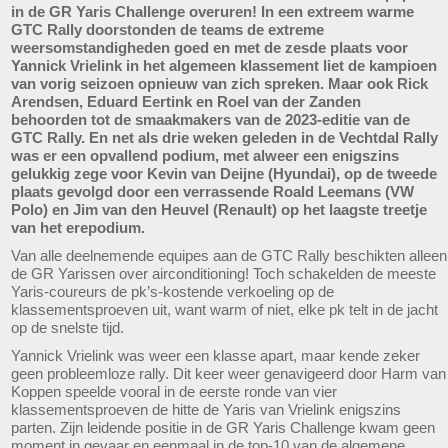
in de GR Yaris Challenge overuren! In een extreem warme
GTC Rally doorstonden de teams de extreme
weersomstandigheden goed en met de zesde plaats voor
Yannick Vrielink in het algemeen klassement liet de kampioen
van vorig seizoen opnieuw van zich spreken. Maar ook Rick
Arendsen, Eduard Eertink en Roel van der Zanden
behoorden tot de smaakmakers van de 2023-editie van de
GTC Rally. En net als drie weken geleden in de Vechtdal Rally
was er een opvallend podium, met alweer een enigszins
gelukkig zege voor Kevin van Deijne (Hyundai), op de tweede
plaats gevolgd door een verrassende Roald Leemans (VW
Polo) en Jim van den Heuvel (Renault) op het laagste treetje
van het erepodium.
Van alle deelnemende equipes aan de GTC Rally beschikten alleen
de GR Yarissen over airconditioning! Toch schakelden de meeste
Yaris-coureurs de pk’s-kostende verkoeling op de
klassementsproeven uit, want warm of niet, elke pk telt in de jacht
op de snelste tijd.
Yannick Vrielink was weer een klasse apart, maar kende zeker
geen probleemloze rally. Dit keer weer genavigeerd door Harm van
Koppen speelde vooral in de eerste ronde van vier
klassementsproeven de hitte de Yaris van Vrielink enigszins
parten. Zijn leidende positie in de GR Yaris Challenge kwam geen
moment in gevaar en eenmaal in de top-10 van de algemene