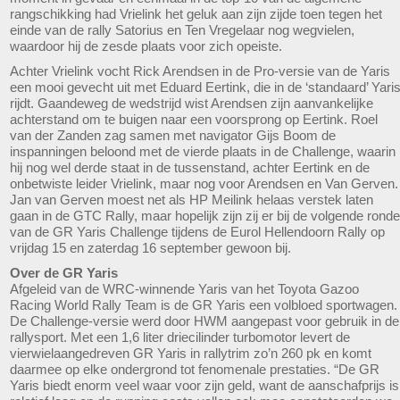
rangschikking had Vrielink het geluk aan zijn zijde toen tegen het
einde van de rally Satorius en Ten Vregelaar nog wegvielen,
waardoor hij de zesde plaats voor zich opeiste.
Achter Vrielink vocht Rick Arendsen in de Pro-versie van de Yaris
een mooi gevecht uit met Eduard Eertink, die in de ‘standaard’ Yari
rijdt. Gaandeweg de wedstrijd wist Arendsen zijn aanvankelijke
achterstand om te buigen naar een voorsprong op Eertink. Roel
van der Zanden zag samen met navigator Gijs Boom de
inspanningen beloond met de vierde plaats in de Challenge, waarin
hij nog wel derde staat in de tussenstand, achter Eertink en de
onbetwiste leider Vrielink, maar nog voor Arendsen en Van Gerven.
Jan van Gerven moest net als HP Meilink helaas verstek laten
gaan in de GTC Rally, maar hopelijk zijn zij er bij de volgende ronde
van de GR Yaris Challenge tijdens de Eurol Hellendoorn Rally op
vrijdag 15 en zaterdag 16 september gewoon bij.
Over de GR Yaris
Afgeleid van de WRC-winnende Yaris van het Toyota Gazoo
Racing World Rally Team is de GR Yaris een volbloed sportwagen.
De Challenge-versie werd door HWM aangepast voor gebruik in de
rallysport. Met een 1,6 liter driecilinder turbomotor levert de
vierwielaangedreven GR Yaris in rallytrim zo’n 260 pk en komt
daarmee op elke ondergrond tot fenomenale prestaties. “De GR
Yaris biedt enorm veel waar voor zijn geld, want de aanschafprijs is