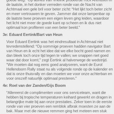
de laatste, in het donker verreden ronde van de Nacht van
Achtmaal een gele bril voor beter zicht: “Het lijkt toch beter zicht
en meer vertrouwen te geven. Jammer dat onze lampenbar op
de laatste twee proeven een eigen leven ging leiden, waardoor
het licht niet meer de goede kant op scheen en ik dus niet
optimaal kon profiteren van een beter beeld.”
3e: Eduard Eertink/Bart van Heun
Voor Eduard Eertink was het eindresultaat in Achtmaal niet
tevredenstellend: “Op sommige proeven hadden navigator Bart
van Heun en ik echt het idee dat we elke bocht goed namen en
dan bleek toch onze tijd tegen te vallen; we snappen niet goed
waar dat door komt,” zegt Eertink al halverwege de wedstrijd.
“We moeten dat nog eens goed analyseren, want de Eurol
Hellendoorn Rally staat nu als volgende ronde op de kalender en
dat is onze thuisrally en dan moeten we voor onze achterban en
voor onszelf natuurlijk optimaal presteren.”
4e: Roel van der Zanden/Gijs Boom
“Allereerst de complimenten voor ons serviceteam, want die
hebben bij tropische temperaturen keihard gewerkt en dragen in
belangrijke mate bij aan onze prestaties. Zeker toen in de eerste
ronde van vier proeven een remblok afbrak moesten ze aan de
bak. Maar met die nieuwe remmen ging het meteen een stuk