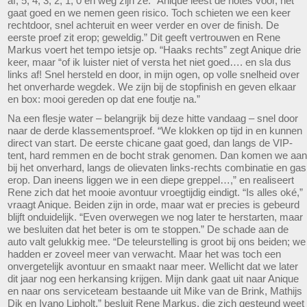
af, 5, 4, 3, 2, 1, 0 en weg zijn ze. “Anique leest de notes voor, het
gaat goed en we nemen geen risico. Toch schieten we een keer
rechtdoor, snel achteruit en weer verder en over de finish. De
eerste proef zit erop; geweldig.” Dit geeft vertrouwen en Rene
Markus voert het tempo ietsje op. “Haaks rechts” zegt Anique drie
keer, maar “of ik luister niet of versta het niet goed…. en sla dus
links af! Snel hersteld en door, in mijn ogen, op volle snelheid over
het onverharde wegdek. We zijn bij de stopfinish en geven elkaar
en box: mooi gereden op dat ene foutje na.”
Na een flesje water – belangrijk bij deze hitte vandaag – snel door
naar de derde klassementsproef. “We klokken op tijd in en kunnen
direct van start. De eerste chicane gaat goed, dan langs de VIP-
tent, hard remmen en de bocht strak genomen. Dan komen we aan
bij het onverhard, langs de olievaten links-rechts combinatie en gas
erop. Dan ineens liggen we in een diepe greppel…,” en realiseert
Rene zich dat het mooie avontuur vroegtijdig eindigt. “Is alles oké,”
vraagt Anique. Beiden zijn in orde, maar wat er precies is gebeurd
blijft onduidelijk. “Even overwegen we nog later te herstarten, maar
we besluiten dat het beter is om te stoppen.” De schade aan de
auto valt gelukkig mee. “De teleurstelling is groot bij ons beiden; we
hadden er zoveel meer van verwacht. Maar het was toch een
onvergetelijk avontuur en smaakt naar meer. Wellicht dat we later
dit jaar nog een herkansing krijgen. Mijn dank gaat uit naar Anique
en naar ons serviceteam bestaande uit Mike van de Brink, Mathijs
Dik en Ivano Lipholt,” besluit Rene Markus, die zich gesteund weet