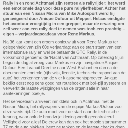
Rally in en rond Achtmaal zijn rentree als rallyrijder; het werd
een emotionele dag voor deze pure rallyliefhebber. Achter het
stuur van een Nissan Micra van Mike Autosport werd hij
genavigeerd door Anique Dufour uit Meppel. Helaas eindigde
het avontuur vroegtijdig in een greppel, maar de ervaring om
zelf weer aan een rally deel te nemen was toch een prachtig –
eigen – verjaardagscadeau voor Rene Markus.
Na 36 jaar komt een droom opnieuw uit voor Rene Markus ter
gelegenheid van zijn 60e verjaardag: aan de start staan van een
internationale rally en wel de befaamde GTC Rally, in de
volksmond genoemd de ‘Nacht van Achtmaal’. Op zaterdag 8 juli
begon de dag al vroeg voor Markus en zijn navigatrice Anique
Dufour. Eerst vanuit Drenthe naar West-Brabant en dan na de
documenten controle (rijbewijs, licentie, technische rapport van de
auto) het verkennen van de vier klassementsproeven. Anique
bekijkt eerst nog eens goed het routeboek met bol–pijl systeem en
verwerkt de laatste wijzigingen van de organisatie in haar
aantekeningen boekje.
Het serviceteam arriveert inmiddels ook in Achtmaal met de
Nissan Micra, het rallywapen van de equipe Markus/Dufour voor
deze wedstrijd. De auto moet voor de start naar de technische
keuring, waar ook de brandvrije kleding wordt gecontroleerd.
Veiligheid voor alles! De crew kan dan ook het mooie startnummer
77 op de auto plakken, benzine tanken en de laatste checks doen,