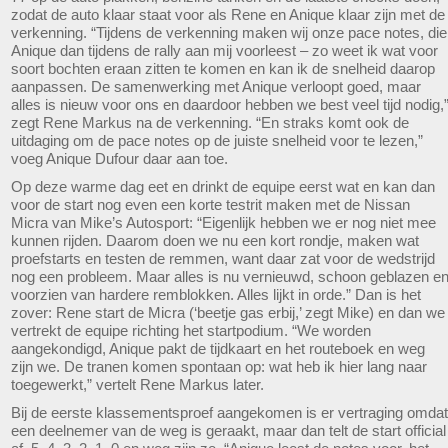
zodat de auto klaar staat voor als Rene en Anique klaar zijn met de
verkenning. “Tijdens de verkenning maken wij onze pace notes, die
Anique dan tijdens de rally aan mij voorleest – zo weet ik wat voor
soort bochten eraan zitten te komen en kan ik de snelheid daarop
aanpassen. De samenwerking met Anique verloopt goed, maar
alles is nieuw voor ons en daardoor hebben we best veel tijd nodig,
zegt Rene Markus na de verkenning. “En straks komt ook de
uitdaging om de pace notes op de juiste snelheid voor te lezen,”
voeg Anique Dufour daar aan toe.
Op deze warme dag eet en drinkt de equipe eerst wat en kan dan
voor de start nog even een korte testrit maken met de Nissan
Micra van Mike’s Autosport: “Eigenlijk hebben we er nog niet mee
kunnen rijden. Daarom doen we nu een kort rondje, maken wat
proefstarts en testen de remmen, want daar zat voor de wedstrijd
nog een probleem. Maar alles is nu vernieuwd, schoon geblazen e
voorzien van hardere remblokken. Alles lijkt in orde.” Dan is het
zover: Rene start de Micra (‘beetje gas erbij,’ zegt Mike) en dan we
vertrekt de equipe richting het startpodium. “We worden
aangekondigd, Anique pakt de tijdkaart en het routeboek en weg
zijn we. De tranen komen spontaan op: wat heb ik hier lang naar
toegewerkt,” vertelt Rene Markus later.
Bij de eerste klassementsproef aangekomen is er vertraging omdat
een deelnemer van de weg is geraakt, maar dan telt de start official