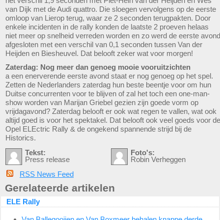
het verschil 1,9 seconden met Piet-Hein van der Heijden en Wes
van Dijk met de Audi quattro. Die sloegen vervolgens op de eerste
omloop van Lierop terug, waar ze 2 seconden terugpakten. Door
enkele incidenten in de rally konden de laatste 2 proeven helaas
niet meer op snelheid verreden worden en zo werd de eerste avon
afgesloten met een verschil van 0,1 seconden tussen Van der
Heijden en Biesheuvel. Dat belooft zeker wat voor morgen!
Zaterdag: Nog meer dan genoeg mooie vooruitzichten
a een enerverende eerste avond staat er nog genoeg op het spel.
Zetten de Nederlanders zaterdag hun beste beentje voor om hun
Duitse concurrenten voor te blijven of zal het toch een one-man-
show worden van Marijan Griebel gezien zijn goede vorm op
vrijdagavond? Zaterdag belooft er ook wat regen te vallen, wat ook
altijd goed is voor het spektakel. Dat belooft ook veel goeds voor d
Opel ELEctric Rally & de ongekend spannende strijd bij de
Historics.
Tekst:
Foto's:
Press release
Robin Verheggen
RSS News Feed
Gerelateerde artikelen
ELE Rally
Van Ballegooijen en Van Boxmeer behalen knappe derde