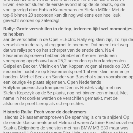
Erwin Berkhof sluiten de eerste avond af op de 3e plaats, op de
voet gevolgd door Fabian Kamermans en Stefan Müller. Met de
top-6 binnen 20 seconden kan dit nog wel eens een heel leuk
gevecht worden op zaterdag!
Rally: Grote verschillen in de top, iedereen lijkt wel momentjes
te hebben
aar de verschillen in de Opel ELEctric Rally erg klein zijn, zo zijn de
verschillen in de rally al erg groot te noemen. Dat neemt niet weg
dat we rallysport op het scherpst van de snede zien. Na 4
klassementsproeven hebben Griebel en Kremer reeds een
voorsprong opgebouwd van 25,2 seconden op hun landgenoten
Geipel en Becker. Vrielink en Van Koppen volgen al reeds op 39,5
seconden nadat ze op klassementsproef 1 al een klein momentje
hadden. Michiel Becx en Sander van Barschot staan vooralsnog o
een keurige 4e plaats algemeen. Open Nederlands
Rallykampioenschap kampioen Dennis Rostek volgt met navi
Stefan Kopczyk op de 5e plaats, nog net binnen een minuut. Met
name in het donker werden de verschillen gemaakt, met de
afsluitende proef Lierop als scherprechter.
Historic Rally: Pech voor de deelnemers
slechts 2 klassementsproeven De spanning is om te snijden! Op
de eerste klassementsproef Helmond waren Antoine Biesheuvel en
Saskia Bleijenberg de snelsten met hun BMW M3 E30 maar was