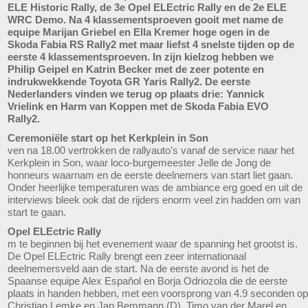
ELE Historic Rally, de 3e Opel ELEctric Rally en de 2e ELE
WRC Demo. Na 4 klassementsproeven gooit met name de
equipe Marijan Griebel en Ella Kremer hoge ogen in de
Skoda Fabia RS Rally2 met maar liefst 4 snelste tijden op de
eerste 4 klassementsproeven. In zijn kielzog hebben we
Philip Geipel en Katrin Becker met de zeer potente en
indrukwekkende Toyota GR Yaris Rally2. De eerste
Nederlanders vinden we terug op plaats drie: Yannick
Vrielink en Harm van Koppen met de Skoda Fabia EVO
Rally2.
Ceremoniële start op het Kerkplein in Son
ven na 18.00 vertrokken de rallyauto’s vanaf de service naar het
Kerkplein in Son, waar loco-burgemeester Jelle de Jong de
honneurs waarnam en de eerste deelnemers van start liet gaan.
Onder heerlijke temperaturen was de ambiance erg goed en uit de
interviews bleek ook dat de rijders enorm veel zin hadden om van
start te gaan.
Opel ELEctric Rally
m te beginnen bij het evenement waar de spanning het grootst is.
De Opel ELEctric Rally brengt een zeer internationaal
deelnemersveld aan de start. Na de eerste avond is het de
Spaanse equipe Alex Espaňol en Borja Odriozola die de eerste
plaats in handen hebben, met een voorsprong van 4.9 seconden op
Christian Lemke en Jan Bemmann (D). Timo van der Marel en