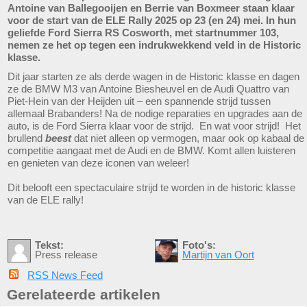
Antoine van Ballegooijen en Berrie van Boxmeer staan klaar
voor de start van de ELE Rally 2025 op 23 (en 24) mei. In hun
geliefde Ford Sierra RS Cosworth, met startnummer 103,
nemen ze het op tegen een indrukwekkend veld in de Historic
klasse.
Dit jaar starten ze als derde wagen in de Historic klasse en dagen
ze de BMW M3 van Antoine Biesheuvel en de Audi Quattro van
Piet-Hein van der Heijden uit – een spannende strijd tussen
allemaal Brabanders! Na de nodige reparaties en upgrades aan de
auto, is de Ford Sierra klaar voor de strijd. En wat voor strijd! Het
brullend
beest
dat niet alleen op vermogen, maar ook op kabaal de
competitie aangaat met de Audi en de BMW. Komt allen luisteren
en genieten van deze iconen van weleer!
Dit belooft een spectaculaire strijd te worden in de historic klasse
van de ELE rally!
Tekst:
Foto's:
Press release
Martijn van Oort
RSS News Feed
Gerelateerde artikelen