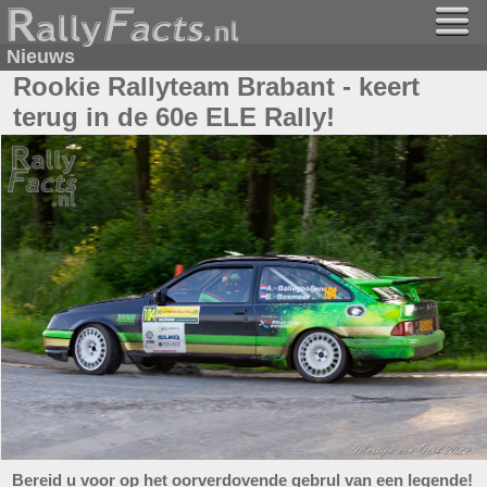
Nieuws
Rookie Rallyteam Brabant - keert
terug in de 60e ELE Rally!
Bereid u voor op het oorverdovende gebrul van een legende!