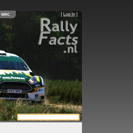
[
Log In
]