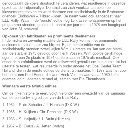
genoodzaakt de koers drastisch te veranderen, wat resulteerde in dezelfde
opzet als de Tulpenrallye: De strijd zou zich voortaan afspelen op
klassementsproeven en werd daarmee een snelheidsrally in de Brabantse
driehoek Eindhoven – Tilburg -Uden. De naam werd ook aangepast naar
ELE Rally. Waar in de “eerste” editie nog 15 klassementsproeven op het
programma stonden, groeide dit aantal per jaar met in 1978 een hoogtepunt
van liefst 31 proeven!
Opkomst van fabrikanten en prominente deelnemers
In de mid-jaren zeventig maakte de ELE Rally kennis met prominente
deelnemers, zoals later zou blijken. Bij de eerste editie van de
snelheidsrally stonden zowel wijlen Wim Luijbregts en Jan van der Marel
aan de start, in 1975 gevolgd door Henk Vossen. Wim gooide gelijk hoge
ogen met een 2e plaats in 1974 en 3e plaats in 1975 als resultaat. Ook
onder de autofabrikanten werd de rallywereld gebruikt om hun auto’s tot het
uiterste te testen, wat resulteerde in onder andere het Opel Dealer Team
Holland, die in de eerste edities de dienst uitmaakten. In 1977 was het voor
het eerst een Ford Escort die won. Henk Vossen was vanaf 1980 liefst
driemaal op rij iedereen te snel af, samen met Pie Theunissen.
Winnaars eerste twintig edities
Om de rijke historie te eren, volgt hieronder een overzicht van de winnaars
van de eerste twintig edities van de ELE Rally:
1. 1964 – P. de Schutter / J. Horbach (D.K.W.)
2. 1965 – H. Kuijken / Chr. Pennings (D.K.W.)
3. 1966 – S. Heijndijk / J. Bruin (Hillman)
4. 1967 – B. Claus / A. Jetten (Volvo)