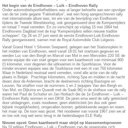
Het begin van de Eindhoven – Luik – Eindhoven Rally
Onder automobielsportliefhebbers was al langer behoefte aan een opvolger
van de ter ziele gegane “Fakkelrallye”, wat een hoog aangeschreven rally
met internationale allure was, ter ere van de bevrijding van Eindhoven
tijdens de Tweede Wereldoorlog, ook georganiseerd door de Kempenrijders
en totaal 7 maal verreden. En zo verschijnt op vrijdag 15 mei 1964 het
Eindhovens Dagblad met de kop “Kempenrijders willen nieuwe traditie
scheppen”. Op 26 en 27 juni werd de eerste Eindhoven-Luik-Eindhoven
Rally georganiseerd, samen met de Royal Automobile Club Liégeois.
Vanaf Grand Hotel ’t Silveren Seepaerd, gelegen aan het Stationsplein in
het midden van Eindhoven, werd vanaf 18:01 het startsein gegeven en
werden Luc van den Bergh en Marcel van Mol in een Mercedes 220 SE de
eerste equipe die van start gingen voor een kaartleesrit van minimaal 900
(!) kilometer, voor degenen die uitkwamen in de Sportklasse. Voor de
minder ervaren equipes was de Tourklasse met een rit van 750 kilometer.
Waar in Nederland neutraal werd verreden, vond alle actie van de rally
plaats in België. Prachtige kilometers, richting Spa en midden in de nacht
dwars door de Ardennen, bracht de deelnemers richting Bastogne en
Leuven. Na straffen voor de nummers 1 en 2 (equipes Van den Bergh en
Van Mol, en Dijkstra en Quandt met de Saab 96) in de slotfase van de rally
waren het Paul de Schutter en Jan Horbach die de 1e Eindhoven – Luik –
Eindhoven Rally wonnen in een DKW. De jaren erna werd de rally geteisterd
door uitdagingen, zoals noodweer, geen elektriciteit (en dus ook geen
bijtank mogelijkheden), omgevallen bomen, geblokkeerde wegen en noem
het maar op. De toon was gezet. Het noodweer van vooral 1967 zien we af
en toe ook nog wel eens terug in de hedendaagse ELE Rally.
Nieuwe opzet: Geen kaartleesrit maar strijd op klassementsproeven
Na 10 edities Eindhoven – Luik – Eindhoven zag de organisatie zich