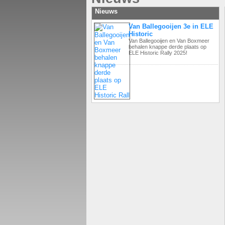
Nieuws
Van Ballegooijen 3e in ELE
Historic
Van Ballegooijen en Van Boxmeer
behalen knappe derde plaats op
ELE Historic Rally 2025!