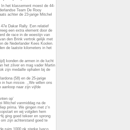
. In het klassement moest de 44-
Nederlandse Team De Rooy
ts achter de 23-jarige Mitchel
47e Dakar Rally. Een relatief
reeg een extra element door de
erd de race in de woestijn van
van den Brink vertrok gelijk met
 en de Nederlander Kees Koolen.
en de laatste kilometers in het
ijd) konden de armen in de lucht
n het zilver en mag vader Martin
 zijn medaille ophalen bij de
lardona (58) en de 25-jarige
 in hun missie. ,,We willen ons
n aanloop naar zijn vijfde
anten op’
 zei Mitchel vanmiddag na de
rliep prima. We gingen met z’n
 kopstart en wij volgden hem
ij ging goed tekeer en sprong
o om zijn achterstand goed te
de ruim 1000 pk sterke Iveco