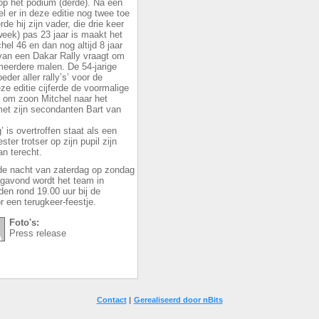
 op het podium (derde). Na een
 er in deze editie nog twee toe
de hij zijn vader, die drie keer
week) pas 23 jaar is maakt het
hel 46 en dan nog altijd 8 jaar
n van een Dakar Rally vraagt om
l meerdere malen. De 54-jarige
der aller rally’s’ voor de
e editie cijferde de voormalige
g om zoon Mitchel naar het
met zijn secondanten Bart van
’ is overtroffen staat als een
er trotser op zijn pupil zijn
an terecht.
n de nacht van zaterdag op zondag
gavond wordt het team in
n rond 19.00 uur bij de
 een terugkeer-feestje.
Foto's:
Press release
Contact
|
Gerealiseerd door nBits