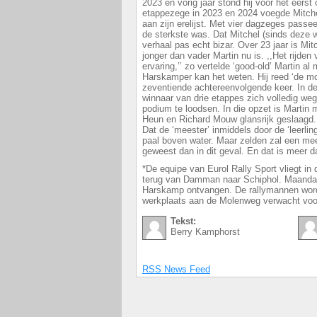
2023 en vorig jaar stond hij voor het eerst
etappezege in 2023 en 2024 voegde Mitchel
aan zijn erelijst. Met vier dagzeges passeer
de sterkste was. Dat Mitchel (sinds deze 
verhaal pas echt bizar. Over 23 jaar is Mitc
jonger dan vader Martin nu is. ,,Het rijde
ervaring,’’ zo vertelde ‘good-old’ Martin a
Harskamper kan het weten. Hij reed ‘de moe
zeventiende achtereenvolgende keer. In dez
winnaar van drie etappes zich volledig we
podium te loodsen. In die opzet is Martin 
Heun en Richard Mouw glansrijk geslaagd.
Dat de ‘meester’ inmiddels door de ‘leerling
paal boven water. Maar zelden zal een meest
geweest dan in dit geval. En dat is meer d
*De equipe van Eurol Rally Sport vliegt i
terug van Damman naar Schiphol. Maanda
Harskamp ontvangen. De rallymannen worde
werkplaats aan de Molenweg verwacht voor
Tekst:
Berry Kamphorst
RSS News Feed