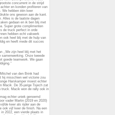
ootste concurrent in de strijd
 achter en konden profiteren van
en. We hebben één keer
 drukte ons gewoon aan de kant.
 Alles is de laatste dagen
aken gedaan en ik ben blij met
pa. Super grote complimenten
 de truck perfect in orde
annen hebben echt vakwerk
en ook heel blij met de hulp van
ldig en heeft mede dit succes
 ,,We zijn heel blij met het
ecte samenwerking. Onze tweede
 het goede teamwork. We gaan
iging.’’
 Mitchel van den Brink had
 hij misschien wel victorie zou
 jonge Harskamper moest echter
n Macik. De 35-jarige Tsjech zat
n truck. Macik won de rally ook in
en mag echter uniek genoemd
oor vader Martin (2019 en 2020)
ijfde keer als rijder aan de
e ook vijf keer de finish. Na een
 in 2022, een vierde plaats in