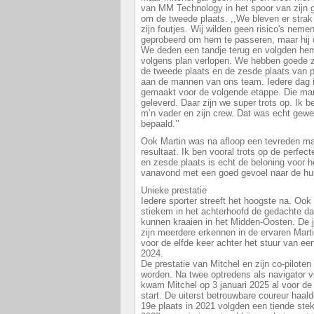
van MM Technology in het spoor van zijn gr
om de tweede plaats. ,,We bleven er strak
zijn foutjes. Wij wilden geen risico's nem
geprobeerd om hem te passeren, maar hij
We deden een tandje terug en volgden hem.
volgens plan verlopen. We hebben goede z
de tweede plaats en de zesde plaats van 
aan de mannen van ons team. Iedere dag is
gemaakt voor de volgende etappe. Die m
geleverd. Daar zijn we super trots op. Ik b
m’n vader en zijn crew. Dat was echt gewe
bepaald.’’
Ook Martin was na afloop een tevreden man
resultaat. Ik ben vooral trots op de perf
en zesde plaats is echt de beloning voor
vanavond met een goed gevoel naar de huld
Unieke prestatie
Iedere sporter streeft het hoogste na. Ook
stiekem in het achterhoofd de gedachte dat
kunnen kraaien in het Midden-Oosten. De
zijn meerdere erkennen in de ervaren Marti
voor de elfde keer achter het stuur van ee
2024.
De prestatie van Mitchel en zijn co-pilot
worden. Na twee optredens als navigator v
kwam Mitchel op 3 januari 2025 al voor de v
start. De uiterst betrouwbare coureur haald
19e plaats in 2021 volgden een tiende stek