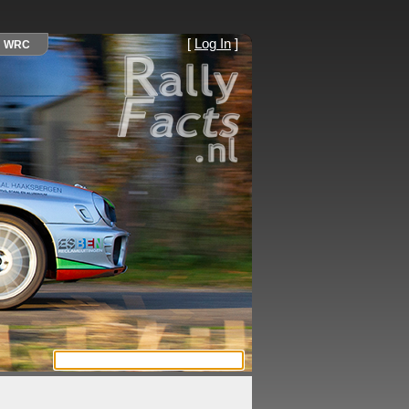
[
Log In
]