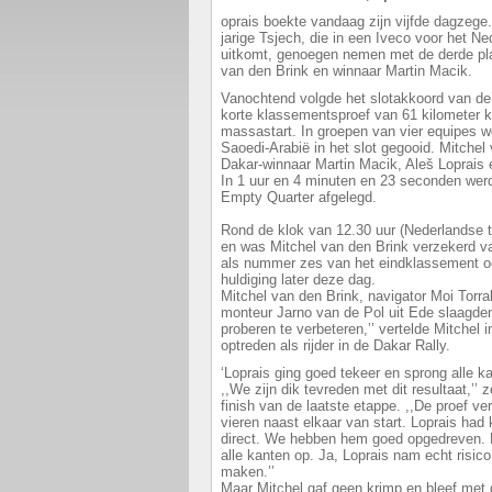
oprais boekte vandaag zijn vijfde dagzege
jarige Tsjech, die in een Iveco voor het 
uitkomt, genoegen nemen met de derde plaa
van den Brink en winnaar Martin Macik.
Vanochtend volgde het slotakkoord van de 
korte klassementsproef van 61 kilometer k
massastart. In groepen van vier equipes w
Saoedi-Arabië in het slot gegooid. Mitchel 
Dakar-winnaar Martin Macik, Aleš Loprais
In 1 uur en 4 minuten en 23 seconden werd
Empty Quarter afgelegd.
Rond de klok van 12.30 uur (Nederlandse t
en was Mitchel van den Brink verzekerd va
als nummer zes van het eindklassement ook
huldiging later deze dag.
Mitchel van den Brink, navigator Moi Torral
monteur Jarno van de Pol uit Ede slaagden
proberen te verbeteren,’’ vertelde Mitchel i
optreden als rijder in de Dakar Rally.
‘Loprais ging goed tekeer en sprong alle k
,,We zijn dik tevreden met dit resultaat,’’
finish van de laatste etappe. ,,De proef ve
vieren naast elkaar van start. Loprais had
direct. We hebben hem goed opgedreven. H
alle kanten op. Ja, Loprais nam echt risic
maken.’’
Maar Mitchel gaf geen krimp en bleef met 