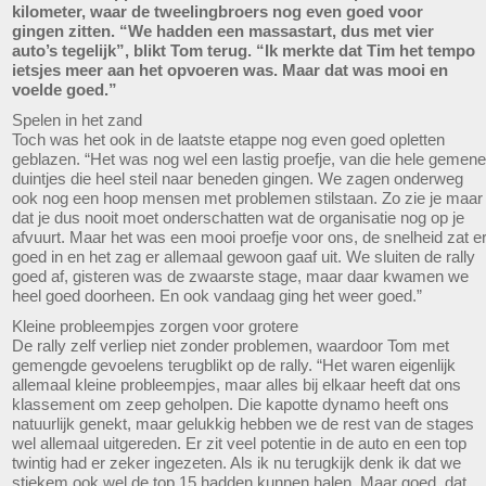
kilometer, waar de tweelingbroers nog even goed voor
gingen zitten. “We hadden een massastart, dus met vier
auto’s tegelijk”, blikt Tom terug. “Ik merkte dat Tim het tempo
ietsjes meer aan het opvoeren was. Maar dat was mooi en
voelde goed.”
Spelen in het zand
Toch was het ook in de laatste etappe nog even goed opletten
geblazen. “Het was nog wel een lastig proefje, van die hele gemene
duintjes die heel steil naar beneden gingen. We zagen onderweg
ook nog een hoop mensen met problemen stilstaan. Zo zie je maar
dat je dus nooit moet onderschatten wat de organisatie nog op je
afvuurt. Maar het was een mooi proefje voor ons, de snelheid zat e
goed in en het zag er allemaal gewoon gaaf uit. We sluiten de rally
goed af, gisteren was de zwaarste stage, maar daar kwamen we
heel goed doorheen. En ook vandaag ging het weer goed.”
Kleine probleempjes zorgen voor grotere
De rally zelf verliep niet zonder problemen, waardoor Tom met
gemengde gevoelens terugblikt op de rally. “Het waren eigenlijk
allemaal kleine probleempjes, maar alles bij elkaar heeft dat ons
klassement om zeep geholpen. Die kapotte dynamo heeft ons
natuurlijk genekt, maar gelukkig hebben we de rest van de stages
wel allemaal uitgereden. Er zit veel potentie in de auto en een top
twintig had er zeker ingezeten. Als ik nu terugkijk denk ik dat we
stiekem ook wel de top 15 hadden kunnen halen. Maar goed, dat