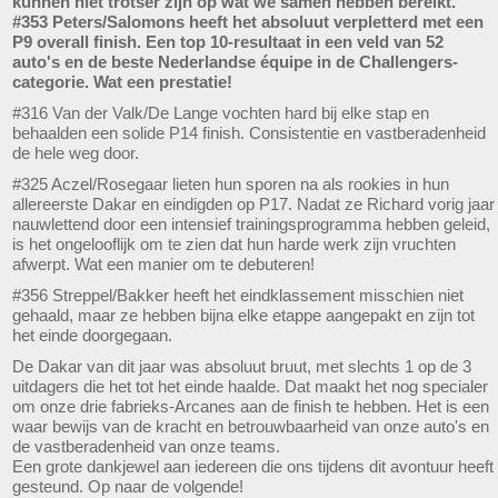
kunnen niet trotser zijn op wat we samen hebben bereikt.
#353 Peters/Salomons heeft het absoluut verpletterd met een
P9 overall finish. Een top 10-resultaat in een veld van 52
auto's en de beste Nederlandse équipe in de Challengers-
categorie. Wat een prestatie!
#316 Van der Valk/De Lange vochten hard bij elke stap en
behaalden een solide P14 finish. Consistentie en vastberadenheid
de hele weg door.
#325 Aczel/Rosegaar lieten hun sporen na als rookies in hun
allereerste Dakar en eindigden op P17. Nadat ze Richard vorig jaar
nauwlettend door een intensief trainingsprogramma hebben geleid,
is het ongelooflijk om te zien dat hun harde werk zijn vruchten
afwerpt. Wat een manier om te debuteren!
#356 Streppel/Bakker heeft het eindklassement misschien niet
gehaald, maar ze hebben bijna elke etappe aangepakt en zijn tot
het einde doorgegaan.
De Dakar van dit jaar was absoluut bruut, met slechts 1 op de 3
uitdagers die het tot het einde haalde. Dat maakt het nog specialer
om onze drie fabrieks-Arcanes aan de finish te hebben. Het is een
waar bewijs van de kracht en betrouwbaarheid van onze auto's en
de vastberadenheid van onze teams.
Een grote dankjewel aan iedereen die ons tijdens dit avontuur heeft
gesteund. Op naar de volgende!