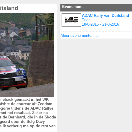
Evenement
itsland
ADAC Rally van Duitsland
Trier
18-8-2016 - 21-8-2016
Meer evenementen ...
comeback gemaakt in het WK
finishte de coureur uit Zeddam
gorie tijdens de ADAC Rallye
met het resultaat. Zeker na
elde Bernhard, die in de Skoda
geerd door de Belg Davy
us ik verheug me op de rest van