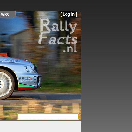
[
Log In
]