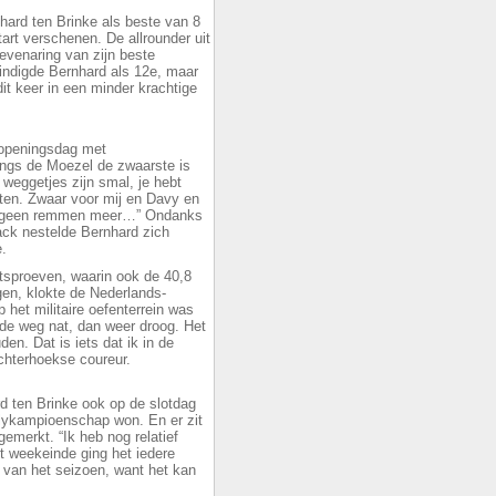
hard ten Brinke als beste van 8
tart verschenen. De allrounder uit
evenaring van zijn beste
eindigde Bernhard als 12e, maar
it keer in een minder krachtige
 openingsdag met
ngs de Moezel de zwaarste is
 weggetjes zijn smal, je hebt
ten. Zwaar voor mij en Davy en
en geen remmen meer…” Ondanks
ack nestelde Bernhard zich
.
tsproeven, waarin ook de 40,8
en, klokte de Nederlands-
 het militaire oefenterrein was
de weg nat, dan weer droog. Het
n. Dat is iets dat ik in de
Achterhoekse coureur.
ard ten Brinke ook op de slotdag
llykampioenschap won. En er zit
 gemerkt. “Ik heb nog relatief
t weekeinde ging het iedere
st van het seizoen, want het kan