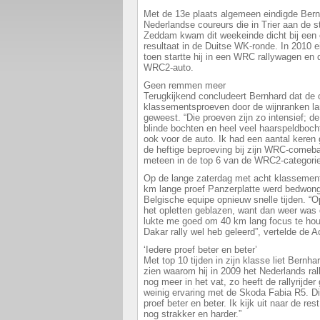
Met de 13e plaats algemeen eindigde Bern
Nederlandse coureurs die in Trier aan de s
Zeddam kwam dit weekeinde dicht bij een 
resultaat in de Duitse WK-ronde. In 2010 
toen startte hij in een WRC rallywagen en d
WRC2-auto.
Geen remmen meer
Terugkijkend concludeert Bernhard dat de
klassementsproeven door de wijnranken la
geweest. “Die proeven zijn zo intensief; de
blinde bochten en heel veel haarspeldboch
ook voor de auto. Ik had een aantal ker
de heftige beproeving bij zijn WRC-comeb
meteen in de top 6 van de WRC2-categorie
Op de lange zaterdag met acht klassemen
km lange proef Panzerplatte werd bedwong
Belgische equipe opnieuw snelle tijden. “Op
het opletten geblazen, want dan weer was 
lukte me goed om 40 km lang focus te houde
Dakar rally wel heb geleerd”, vertelde de 
‘Iedere proef beter en beter’
Met top 10 tijden in zijn klasse liet Bernh
zien waarom hij in 2009 het Nederlands ra
nog meer in het vat, zo heeft de rallyrijder
weinig ervaring met de Skoda Fabia R5. Di
proef beter en beter. Ik kijk uit naar de re
nog strakker en harder.”