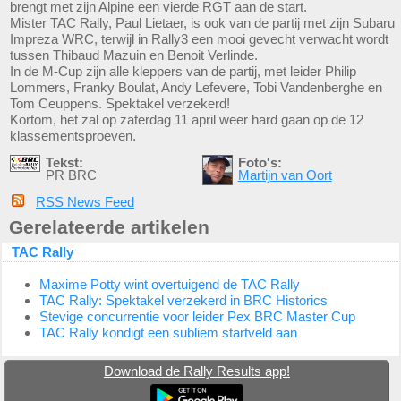
brengt met zijn Alpine een vierde RGT aan de start.
Mister TAC Rally, Paul Lietaer, is ook van de partij met zijn Subaru
Impreza WRC, terwijl in Rally3 een mooi gevecht verwacht wordt
tussen Thibaud Mazuin en Benoit Verlinde.
In de M-Cup zijn alle kleppers van de partij, met leider Philip
Lommers, Franky Boulat, Andy Lefevere, Tobi Vandenberghe en
Tom Ceuppens. Spektakel verzekerd!
Kortom, het zal op zaterdag 11 april weer hard gaan op de 12
klassementsproeven.
Tekst:
Foto's:
PR BRC
Martijn van Oort
RSS News Feed
Gerelateerde artikelen
TAC Rally
Maxime Potty wint overtuigend de TAC Rally
TAC Rally: Spektakel verzekerd in BRC Historics
Stevige concurrentie voor leider Pex BRC Master Cup
TAC Rally kondigt een subliem startveld aan
Download de Rally Results app!