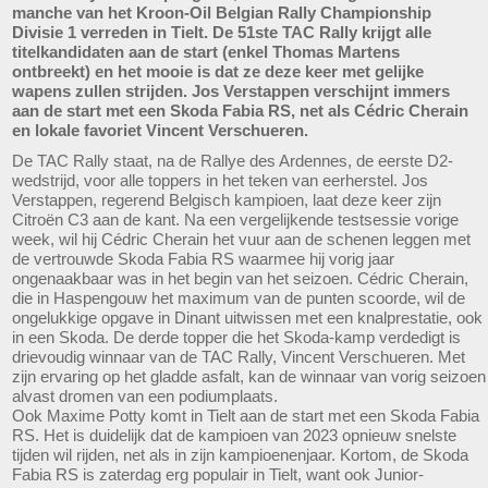
manche van het Kroon-Oil Belgian Rally Championship
Divisie 1 verreden in Tielt. De 51ste TAC Rally krijgt alle
titelkandidaten aan de start (enkel Thomas Martens
ontbreekt) en het mooie is dat ze deze keer met gelijke
wapens zullen strijden. Jos Verstappen verschijnt immers
aan de start met een Skoda Fabia RS, net als Cédric Cherain
en lokale favoriet Vincent Verschueren.
De TAC Rally staat, na de Rallye des Ardennes, de eerste D2-
wedstrijd, voor alle toppers in het teken van eerherstel. Jos
Verstappen, regerend Belgisch kampioen, laat deze keer zijn
Citroën C3 aan de kant. Na een vergelijkende testsessie vorige
week, wil hij Cédric Cherain het vuur aan de schenen leggen met
de vertrouwde Skoda Fabia RS waarmee hij vorig jaar
ongenaakbaar was in het begin van het seizoen. Cédric Cherain,
die in Haspengouw het maximum van de punten scoorde, wil de
ongelukkige opgave in Dinant uitwissen met een knalprestatie, ook
in een Skoda. De derde topper die het Skoda-kamp verdedigt is
drievoudig winnaar van de TAC Rally, Vincent Verschueren. Met
zijn ervaring op het gladde asfalt, kan de winnaar van vorig seizoen
alvast dromen van een podiumplaats.
Ook Maxime Potty komt in Tielt aan de start met een Skoda Fabia
RS. Het is duidelijk dat de kampioen van 2023 opnieuw snelste
tijden wil rijden, net als in zijn kampioenenjaar. Kortom, de Skoda
Fabia RS is zaterdag erg populair in Tielt, want ook Junior-