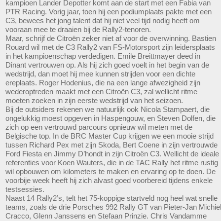
kampioen Lander Depotter komt aan de start met een Fabia van
PTR Racing. Vorig jaar, toen hij een podiumplaats pakte met een
C3, bewees het jong talent dat hij niet veel tijd nodig heeft om
vooraan mee te draaien bij de Rally2-tenoren.
Maar, schrijf de Citroën zeker niet af voor de overwinning. Bastien
Rouard wil met de C3 Rally2 van FS-Motorsport zijn leidersplaats
in het kampioenschap verdedigen. Emile Breittmayer deed in
Dinant vertrouwen op. Als hij zich goed voelt in het begin van de
wedstrijd, dan moet hij mee kunnen strijden voor een dichte
ereplaats. Roger Hodenius, die na een lange afwezigheid zijn
wederoptreden maakt met een Citroën C3, zal wellicht ritme
moeten zoeken in zijn eerste wedstrijd van het seizoen.
Bij de outsiders rekenen we natuurlijk ook Nicola Stampaert, die
ongelukkig moest opgeven in Haspengouw, en Steven Dolfen, die
zich op een vertrouwd parcours opnieuw wil meten met de
Belgische top. In de BRC Master Cup krijgen we een mooie strijd
tussen Richard Pex met zijn Skoda, Bert Coene in zijn vertrouwde
Ford Fiesta en Jimmy D’hondt in zijn Citroën C3. Wellicht de ideale
referenties voor Koen Wauters, die in de TAC Rally het ritme rustig
wil opbouwen om kilometers te maken en ervaring op te doen. De
voorbije week heeft hij zich alvast goed voorbereid tijdens enkele
testsessies.
Naast 14 Rally2’s, telt het 75-koppige startveld nog heel wat snelle
teams, zoals de drie Porsches 992 Rally GT van Pieter-Jan Michie
Cracco, Glenn Janssens en Stefaan Prinzie. Chris Vandamme