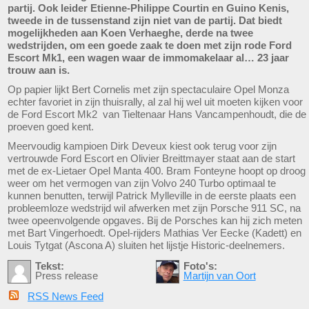
partij. Ook leider Etienne-Philippe Courtin en Guino Kenis,
tweede in de tussenstand zijn niet van de partij. Dat biedt
mogelijkheden aan Koen Verhaeghe, derde na twee
wedstrijden, om een goede zaak te doen met zijn rode Ford
Escort Mk1, een wagen waar de immomakelaar al… 23 jaar
trouw aan is.
Op papier lijkt Bert Cornelis met zijn spectaculaire Opel Monza
echter favoriet in zijn thuisrally, al zal hij wel uit moeten kijken voor
de Ford Escort Mk2 van Tieltenaar Hans Vancampenhoudt, die de
proeven goed kent.
Meervoudig kampioen Dirk Deveux kiest ook terug voor zijn
vertrouwde Ford Escort en Olivier Breittmayer staat aan de start
met de ex-Lietaer Opel Manta 400. Bram Fonteyne hoopt op droog
weer om het vermogen van zijn Volvo 240 Turbo optimaal te
kunnen benutten, terwijl Patrick Mylleville in de eerste plaats een
probleemloze wedstrijd wil afwerken met zijn Porsche 911 SC, na
twee opeenvolgende opgaves. Bij de Porsches kan hij zich meten
met Bart Vingerhoedt. Opel-rijders Mathias Ver Eecke (Kadett) en
Louis Tytgat (Ascona A) sluiten het lijstje Historic-deelnemers.
Tekst:
Foto's:
Press release
Martijn van Oort
RSS News Feed