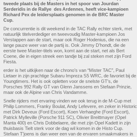
tweede plaats bij de Masters in het spoor van Jourdan
Serderidis in de Rallye des Ardennes, heeft vice-kampioen
Richard Pex de leidersplaats genomen in de BRC Master
Cup.
De concurrentie is dit weekend in de TAC Rally echter sterk, met
natuurlijk titelverdediger en tweevoudig Master-kampioen Jos
Verstappen aan de start, maar ook Roger Hodenius, die na een
lange pauze weer van de partij is. Ook Jimmy D’hondt, die de
eerste twee Master-titels won, komt aan de start, net als Bert
Coene, die in eigen streek een tandje bij zal steken met zijn Ford
Fiesta.
erder is het uitkijken naar de chrono’s van “Mister TAC”, Paul
Lietaer in zijn prachtige Subaru Impreza S5 WRC, de favoriet bij de
Youngtimers. Het is ook opletten voor de snelste GT’s, de
Porsches 992 Rally GT van Glenn Janssens en Stefaan Prinzie,
maar ook de Alpine van Chris Vandamme.
Snelle rijders met ervaring vinden we ook terug in de M-Cup met
Philip Lommers, Franky Boulat, Andy Lefevere, en zeker in Historic
met Dirk Deveux (Ford Escort), Koen Verhaeghe (Ford Escort),
Patrick Mylleville (Porsche 911 SC), Olivier Breittmayer (Opel
Manta 400) en Chris Dobbelaere, die met zijn Opel Kadett in zijn
thuisbasis Tielt sterk voor de dag wil komen in de Histo Cup.
Stefaan T’joens is dan weer een van de ervaren smaakmakers in