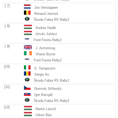
[ 7]
Jos Verstappen
Renaud Jamoul
Škoda Fabia RS Rally2
[ 8]
András Hadik
István Juhász
Ford Fiesta Rally2
[ 9]
J. Armstrong
Shane Byrne
Ford Fiesta Rally2
[10]
S. Tempestini
Sergiu Itu
Škoda Fabia RS Rally2
[11]
Dominik Stříteský
Igor Bacigál
Škoda Fabia RS Rally2
[12]
Martin László
Viktor Bán