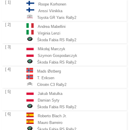
[ 1]
Roope Korhonen
Anssi Viinikka
Toyota GR Yaris Rally2
[ 2]
Andrea Mabellini
Virginia Lenzi
Škoda Fabia RS Rally2
[ 3]
Mikołaj Marczyk
Szymon Gospodarczyk
Škoda Fabia RS Rally2
[ 4]
Mads Østberg
T. Eriksen
Citroën C3 Rally2
[ 5]
Jakub Matulka
Damian Syty
Škoda Fabia RS Rally2
[ 6]
Roberto Blach Jr.
Mauro Barreiro
Škoda Fabia RS Rally2