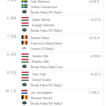
Isak Reiersen
+2:41,5
Stefan Gustavsson
Škoda Fabia RS Rally2
6
[25]
Gábor Német
+5:17,6
Gergely Németh
Škoda Fabia RS Rally2
7
[23]
Norbert Maior
+5:21,9
Francesca Maria Maior
Citroën C3 Rally2
8
[27]
Sándor Ollé
+6:33,9
Rebeka Ollé
Škoda Fabia Rally2 evo
9
[71]
Tibor Tóth
+6:37,2
József Szabó
Škoda Fabia RS Rally2
10
[ 7]
Jos Verstappen
+7:00,1
Renaud Jamoul
Škoda Fabia RS Rally2