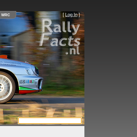
[
Log In
]