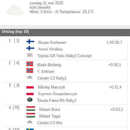
zondag 11 mei 2025
licht bewolkt
Wind:
3.5
m/s -
N
Temperatuur:
10,1
°C
Uitslag (top 10)
1
[ 1]
Roope Korhonen
1:50:30,7
Anssi Viinikka
Toyota GR Yaris Rally2 Concept
2
[ 4]
Mads Østberg
+0:30,1
T. Eriksen
Citroën C3 Rally2
3
[ 3]
Mikołaj Marczyk
+0:31,4
Szymon Gospodarczyk
Škoda Fabia RS Rally2
4
[70]
Róbert Bútor
+0:53,1
Róbert Tagai
Citroën C3 Wrc
5
[22]