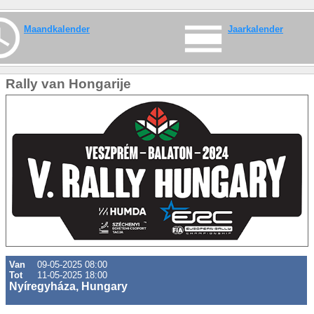
Maandkalender
Jaarkalender
Rally van Hongarije
Van
09-05-2025 08:00
Tot
11-05-2025 18:00
Nyíregyháza, Hungary