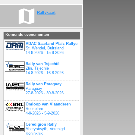
Rallykaart
Komende evenementen
ADAC Saarland-Pfalz Rallye
St. Wendel, Duitsland
14-8-2026 - 15-8-2026
Rally van Tsjechië
Zlin, Tsjechië
14-8-2026 - 16-8-2026
Rally van Paraguay
Paraguay
27-8-2026 - 30-8-2026
Omloop van Vlaanderen
Roeselare
4-9-2026 - 5-9-2026
Ceredigion Rally
Aberystwyth, Verenigd
Koninkrijk