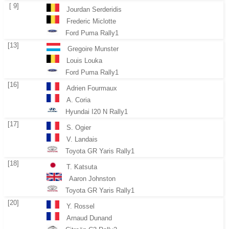
[ 9]
Jourdan Serderidis
Frederic Miclotte
Ford Puma Rally1
[13]
Gregoire Munster
Louis Louka
Ford Puma Rally1
[16]
Adrien Fourmaux
A. Coria
Hyundai I20 N Rally1
[17]
S. Ogier
V. Landais
Toyota GR Yaris Rally1
[18]
T. Katsuta
Aaron Johnston
Toyota GR Yaris Rally1
[20]
Y. Rossel
Arnaud Dunand