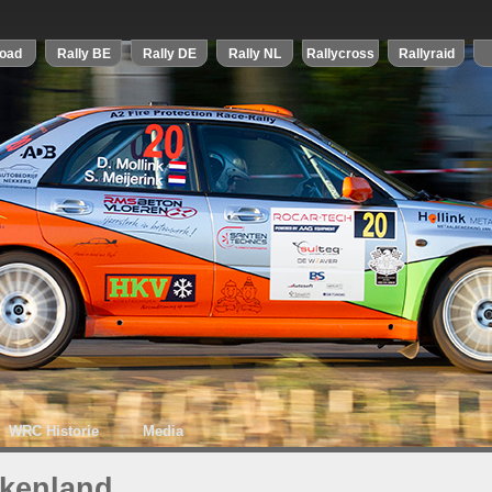
WRC Historie
Media
ekenland