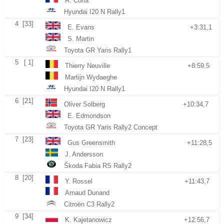
A. Coria
Hyundai I20 N Rally1
4
[33]
E. Evans
+3:31,1
S. Martin
Toyota GR Yaris Rally1
5
[ 1]
Thierry Neuville
+8:59,5
Martijn Wydaeghe
Hyundai I20 N Rally1
6
[21]
Oliver Solberg
+10:34,7
E. Edmondson
Toyota GR Yaris Rally2 Concept
7
[23]
Gus Greensmith
+11:28,5
J. Andersson
Škoda Fabia RS Rally2
8
[20]
Y. Rossel
+11:43,7
Arnaud Dunand
Citroën C3 Rally2
9
[34]
K. Kajetanowicz
+12:56,7