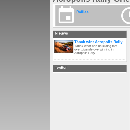
Rallies
Nieuws
Tänak wint Acropolis Rally
Tänak weer aan de leiding met
overtuigende overwinning in
Acropolis Rally
Twitter