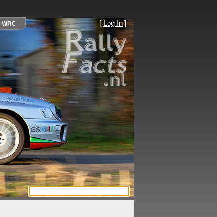
[
Log In
]