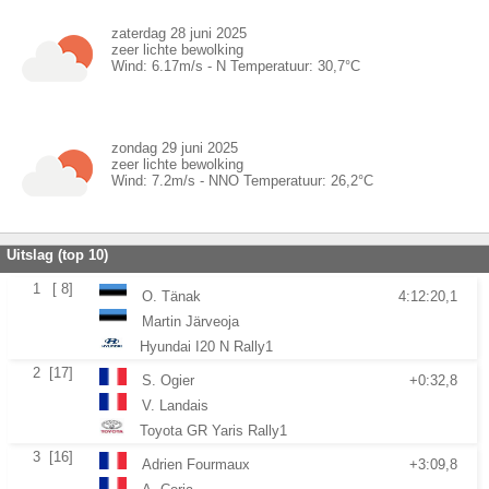
zaterdag 28 juni 2025
zeer lichte bewolking
Wind:
6.17
m/s -
N
Temperatuur:
30,7
°C
zondag 29 juni 2025
zeer lichte bewolking
Wind:
7.2
m/s -
NNO
Temperatuur:
26,2
°C
Uitslag (top 10)
1
[ 8]
O. Tänak
4:12:20,1
Martin Järveoja
Hyundai I20 N Rally1
2
[17]
S. Ogier
+0:32,8
V. Landais
Toyota GR Yaris Rally1
3
[16]
Adrien Fourmaux
+3:09,8