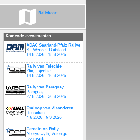
Rallykaart
Komende evenementen
ADAC Saarland-Pfalz Rallye
St. Wendel, Duitsland
14-8-2026 - 15-8-2026
Rally van Tsjechië
Zlin, Tsjechië
14-8-2026 - 16-8-2026
Rally van Paraguay
Paraguay
27-8-2026 - 30-8-2026
Omloop van Vlaanderen
Roeselare
4-9-2026 - 5-9-2026
Ceredigion Rally
Aberystwyth, Verenigd
Koninkrijk