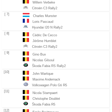
Willem Verbeke
Citroën C3 Rally2
[ 7]
Charles Munster
Loris Pascaud
Hyundai I20 N Rally2
[ 8]
Cédric De Cecco
Jérôme Humblet
Citroën C3 Rally2
[ 9]
Gino Bux
Nicolas Gilsoul
Škoda Fabia RS Rally2
[10]
John Wartique
Maxime Andernack
Volkswagen Polo Gti R5
[11]
Nicola Stampaert
Christophe Doublet
Škoda Fabia R5
[12]