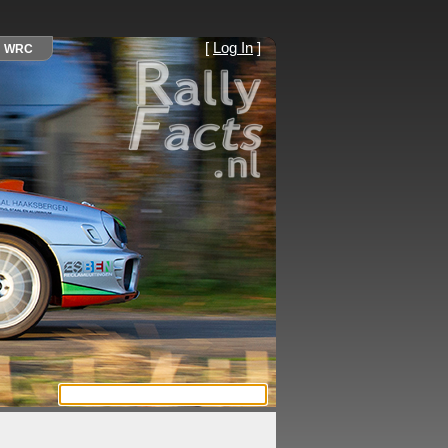
[
Log In
]