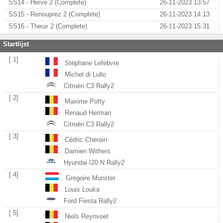
SS14 - Herve 2 (Complete)
26-11-2023 13:57
SS15 - Renouprez 2 (Complete)
26-11-2023 14:13
SS16 - Theux 2 (Complete)
26-11-2023 15:31
Startlijst
[ 1]
Stéphane Lefebvre
Michel di Lullo
Citroën C3 Rally2
[ 2]
Maxime Potty
Renaud Herman
Citroën C3 Rally2
[ 3]
Cédric Cherain
Damien Withers
Hyundai I20 N Rally2
[ 4]
Gregoire Munster
Louis Louka
Ford Fiesta Rally2
[ 5]
Niels Reynvoet