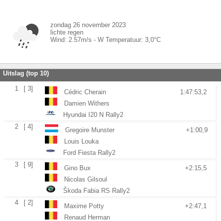
zondag 26 november 2023
lichte regen
Wind:
2.57
m/s -
W
Temperatuur:
3,0
°C
Uitslag (top 10)
1
[ 3]
Cédric Cherain
1:47:53,2
Damien Withers
Hyundai I20 N Rally2
2
[ 4]
Gregoire Munster
+1:00,9
Louis Louka
Ford Fiesta Rally2
3
[ 9]
Gino Bux
+2:15,5
Nicolas Gilsoul
Škoda Fabia RS Rally2
4
[ 2]
Maxime Potty
+2:47,1
Renaud Herman