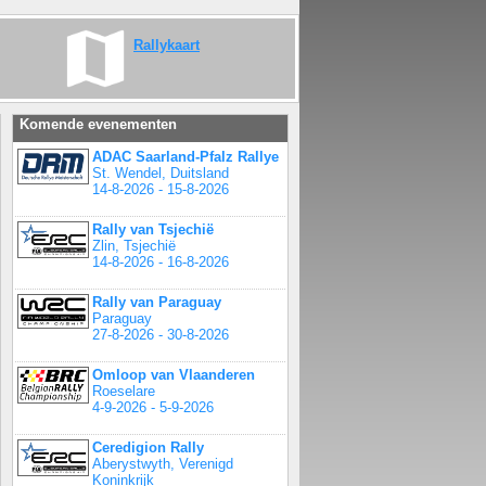
Rallykaart
Komende evenementen
ADAC Saarland-Pfalz Rallye
St. Wendel, Duitsland
14-8-2026 - 15-8-2026
Rally van Tsjechië
Zlin, Tsjechië
14-8-2026 - 16-8-2026
Rally van Paraguay
Paraguay
27-8-2026 - 30-8-2026
Omloop van Vlaanderen
Roeselare
4-9-2026 - 5-9-2026
Ceredigion Rally
Aberystwyth, Verenigd
Koninkrijk