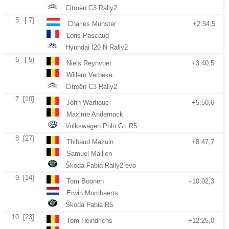
Citroën C3 Rally2
5
[ 7]
Charles Munster
+2:54,5
Loris Pascaud
Hyundai I20 N Rally2
6
[ 5]
Niels Reynvoet
+3:40,5
Willem Verbeke
Citroën C3 Rally2
7
[10]
John Wartique
+5:50,6
Maxime Andernack
Volkswagen Polo Gti R5
8
[27]
Thibaud Mazuin
+8:47,7
Samuel Maillen
Škoda Fabia Rally2 evo
9
[14]
Tom Boonen
+10:02,3
Erwin Mombaerts
Škoda Fabia R5
10
[23]
Tom Heindrichs
+12:25,0