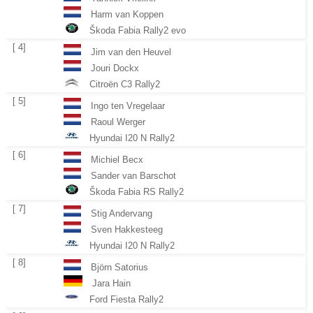
Harm van Koppen
Škoda Fabia Rally2 evo
[ 4]
Jim van den Heuvel
Jouri Dockx
Citroën C3 Rally2
[ 5]
Ingo ten Vregelaar
Raoul Werger
Hyundai I20 N Rally2
[ 6]
Michiel Becx
Sander van Barschot
Škoda Fabia RS Rally2
[ 7]
Stig Andervang
Sven Hakkesteeg
Hyundai I20 N Rally2
[ 8]
Björn Satorius
Jara Hain
Ford Fiesta Rally2