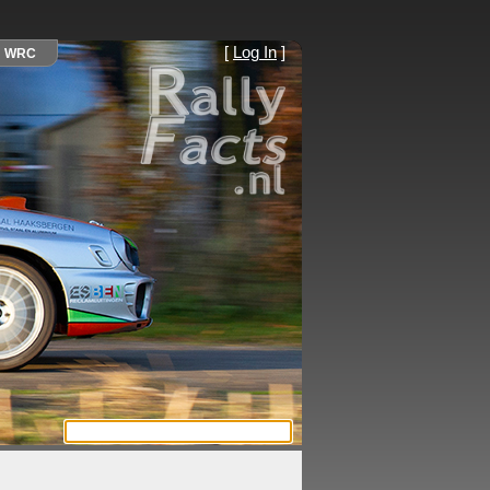
[
Log In
]