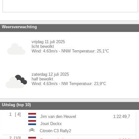
Weersverwachting
vrijdag 11 juli 2025
licht bewolkt
Wind:
4.63
m/s -
NNW
Temperatuur:
25,1
°C
zaterdag 12 juli 2025
half bewolkt
Wind:
4.63
m/s -
NW
Temperatuur:
23,9
°C
Uitslag (top 10)
1
[ 4]
Jim van den Heuvel
1:22:49,7
Jouri Dockx
Citroën C3 Rally2
2
[10]