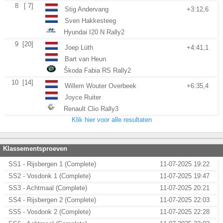
8
[ 7]
Stig Andervang
+3:12,6
Sven Hakkesteeg
Hyundai I20 N Rally2
9
[20]
Joep Lüth
+4:41,1
Bart van Heun
Škoda Fabia RS Rally2
10
[14]
Willem Wouter Overbeek
+6:35,4
Joyce Ruiter
Renault Clio Rally3
Klik hier voor alle resultaten
Klassementsproeven
SS1 - Rijsbergen 1 (Complete)
11-07-2025 19:22
SS2 - Vosdonk 1 (Complete)
11-07-2025 19:47
SS3 - Achtmaal (Complete)
11-07-2025 20:21
SS4 - Rijsbergen 2 (Complete)
11-07-2025 22:03
SS5 - Vosdonk 2 (Complete)
11-07-2025 22:28