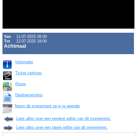
Van
11-07-2025 08:00
Tot
12-07-2025 18:00
Achtmaal
Informatie
Ticket verkoop
Route
Deelnemerslijst
Neem dit evenement op in je agenda
Lees alles over een eerdere editie van dit evenement.
Lees alles over een latere editie van dit evenement.