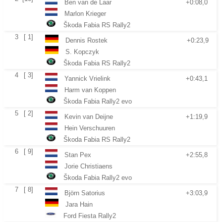
Ben van de Laar
+0:08,0
Marlon Krieger
Škoda Fabia RS Rally2
3
[ 1]
Dennis Rostek
+0:23,9
S. Kopczyk
Škoda Fabia RS Rally2
4
[ 3]
Yannick Vrielink
+0:43,1
Harm van Koppen
Škoda Fabia Rally2 evo
5
[ 2]
Kevin van Deijne
+1:19,9
Hein Verschuuren
Škoda Fabia RS Rally2
6
[ 9]
Stan Pex
+2:55,8
Jorie Christiaens
Škoda Fabia Rally2 evo
7
[ 8]
Björn Satorius
+3:03,9
Jara Hain
Ford Fiesta Rally2