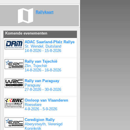
Rallykaart
Komende evenementen
ADAC Saarland-Pfalz Rallye
St. Wendel, Duitsland
14-8-2026 - 15-8-2026
Rally van Tsjechië
Zlin, Tsjechië
14-8-2026 - 16-8-2026
Rally van Paraguay
Paraguay
27-8-2026 - 30-8-2026
Omloop van Vlaanderen
Roeselare
4-9-2026 - 5-9-2026
Ceredigion Rally
Aberystwyth, Verenigd
Koninkrijk