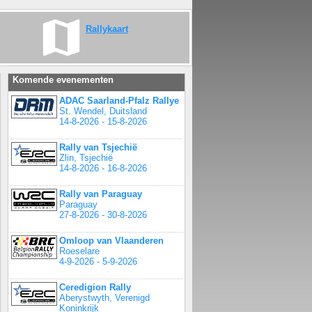
Rallykaart
Komende evenementen
ADAC Saarland-Pfalz Rallye
St. Wendel, Duitsland
14-8-2026 - 15-8-2026
Rally van Tsjechië
Zlin, Tsjechië
14-8-2026 - 16-8-2026
Rally van Paraguay
Paraguay
27-8-2026 - 30-8-2026
Omloop van Vlaanderen
Roeselare
4-9-2026 - 5-9-2026
Ceredigion Rally
Aberystwyth, Verenigd
Koninkrijk