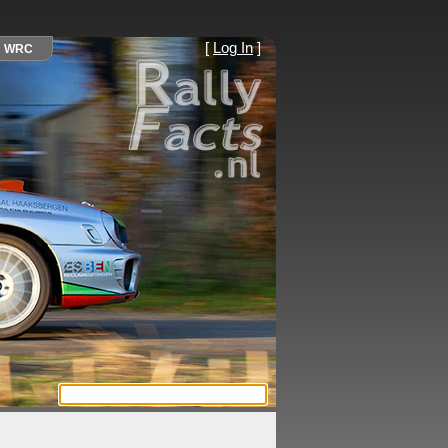
[
Log In
]