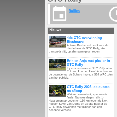
Rallies
Nieuws
4de GTC overwinning
Biesheuvel
Antoine Biesheuvel heeft voor de
vierde keer de GTC Rally, zijn
thuiswedstrijd, op zijn naam geschreven.
Erik en Anja met plezier in
GTC Rally
Tijdens een warme GTC Rally laten
Erik van Loon en Hein Verschuuren
de potentie van de Subaru Impreza S14 WRC zien
aan het publiek.
GTC Rally 2026: de quotes
na afloop
Wat een waanzinnig spannende
finale. Na twee dagen rally, 14
klassementsproeven en 150 km tegen de klok,
hebben Kevin van Deijne en Lisette Bakker de
GTC Rally gewonnen met minder dan een
seconde verschil!