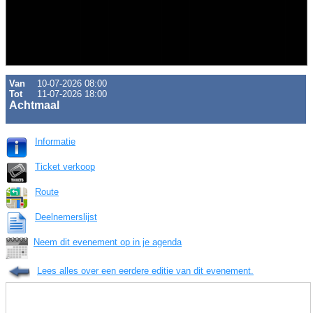
Van
10-07-2026 08:00
Tot
11-07-2026 18:00
Achtmaal
Informatie
Ticket verkoop
Route
Deelnemerslijst
Neem dit evenement op in je agenda
Lees alles over een eerdere editie van dit evenement.