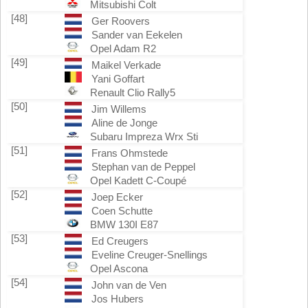
Mitsubishi Colt
[48]
Ger Roovers
Sander van Eekelen
Opel Adam R2
[49]
Maikel Verkade
Yani Goffart
Renault Clio Rally5
[50]
Jim Willems
Aline de Jonge
Subaru Impreza Wrx Sti
[51]
Frans Ohmstede
Stephan van de Peppel
Opel Kadett C-Coupé
[52]
Joep Ecker
Coen Schutte
BMW 130I E87
[53]
Ed Creugers
Eveline Creuger-Snellings
Opel Ascona
[54]
John van de Ven
Jos Hubers