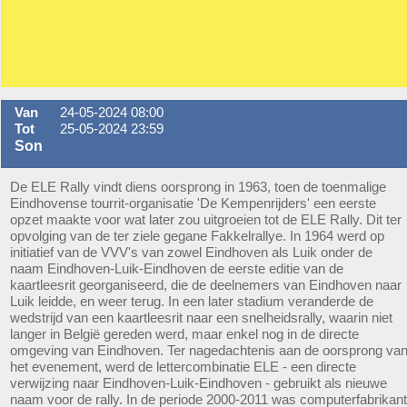
Van
24-05-2024 08:00
Tot
25-05-2024 23:59
Son
De ELE Rally vindt diens oorsprong in 1963, toen de toenmalige
Eindhovense tourrit-organisatie 'De Kempenrijders' een eerste
opzet maakte voor wat later zou uitgroeien tot de ELE Rally. Dit ter
opvolging van de ter ziele gegane Fakkelrallye. In 1964 werd op
initiatief van de VVV's van zowel Eindhoven als Luik onder de
naam Eindhoven-Luik-Eindhoven de eerste editie van de
kaartleesrit georganiseerd, die de deelnemers van Eindhoven naar
Luik leidde, en weer terug. In een later stadium veranderde de
wedstrijd van een kaartleesrit naar een snelheidsrally, waarin niet
langer in België gereden werd, maar enkel nog in de directe
omgeving van Eindhoven. Ter nagedachtenis aan de oorsprong va
het evenement, werd de lettercombinatie ELE - een directe
verwijzing naar Eindhoven-Luik-Eindhoven - gebruikt als nieuwe
naam voor de rally. In de periode 2000-2011 was computerfabrikant