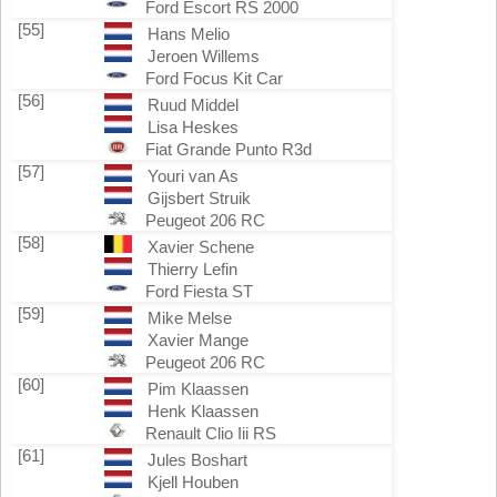
Ford Escort RS 2000
[55]
Hans Melio
Jeroen Willems
Ford Focus Kit Car
[56]
Ruud Middel
Lisa Heskes
Fiat Grande Punto R3d
[57]
Youri van As
Gijsbert Struik
Peugeot 206 RC
[58]
Xavier Schene
Thierry Lefin
Ford Fiesta ST
[59]
Mike Melse
Xavier Mange
Peugeot 206 RC
[60]
Pim Klaassen
Henk Klaassen
Renault Clio Iii RS
[61]
Jules Boshart
Kjell Houben