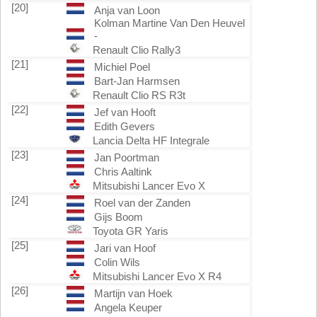
[20]
Anja van Loon
Kolman Martine Van Den Heuvel
-
Renault Clio Rally3
[21]
Michiel Poel
Bart-Jan Harmsen
Renault Clio RS R3t
[22]
Jef van Hooft
Edith Gevers
Lancia Delta HF Integrale
[23]
Jan Poortman
Chris Aaltink
Mitsubishi Lancer Evo X
[24]
Roel van der Zanden
Gijs Boom
Toyota GR Yaris
[25]
Jari van Hoof
Colin Wils
Mitsubishi Lancer Evo X R4
[26]
Martijn van Hoek
Angela Keuper