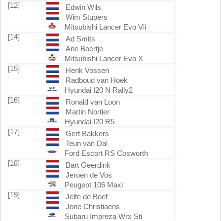
[12]
Edwin Wils
Wim Stupers
Mitsubishi Lancer Evo Vii
[14]
Ad Smits
Arie Boertje
Mitsubishi Lancer Evo X
[15]
Henk Vossen
Radboud van Hoek
Hyundai I20 N Rally2
[16]
Ronald van Loon
Martin Nortier
Hyundai I20 R5
[17]
Gert Bakkers
Teun van Dal
Ford Escort RS Cosworth
[18]
Bart Geerdink
Jeroen de Vos
Peugeot 106 Maxi
[19]
Jelte de Boef
Jorie Christiaens
Subaru Impreza Wrx Sti