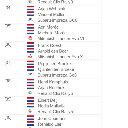
Renault Clio Rally3
[34]
Arjan Webbink
Vincent Müller
Subaru Impreza GC8
[35]
Adri Morée
Michelle Morée
Mitsubishi Lancer Evo VI
[36]
Frank Roest
Arnold den Boer
Mitsubishi Lancer Evo X
[37]
Pepijn ten Broeke
Quinten ten Broeke
Subaru Impreza Gc8
[38]
Henri Kamphuis
Arjan Reefhuis
Renault Clio Rally5
[39]
Elbert Deij
Nadia Muilwijk
Renault Clio Rally5
[40]
John Coumans
Renaldo Lier