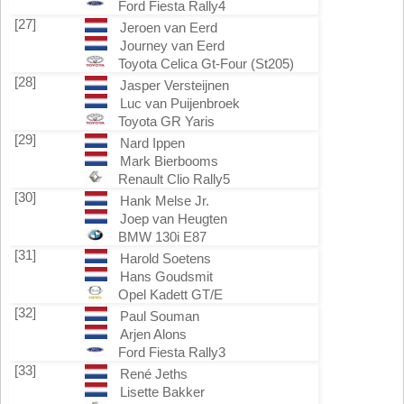
Ford Fiesta Rally4
[27]
Jeroen van Eerd
Journey van Eerd
Toyota Celica Gt-Four (St205)
[28]
Jasper Versteijnen
Luc van Puijenbroek
Toyota GR Yaris
[29]
Nard Ippen
Mark Bierbooms
Renault Clio Rally5
[30]
Hank Melse Jr.
Joep van Heugten
BMW 130i E87
[31]
Harold Soetens
Hans Goudsmit
Opel Kadett GT/E
[32]
Paul Souman
Arjen Alons
Ford Fiesta Rally3
[33]
René Jeths
Lisette Bakker