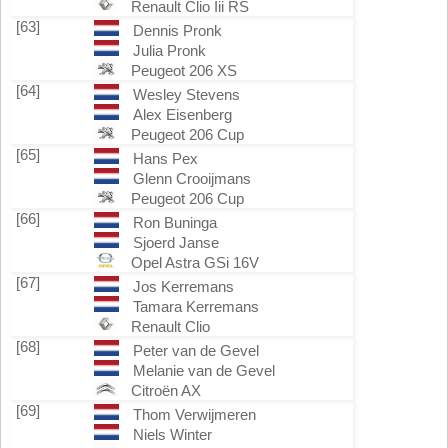
Renault Clio Iii RS
[63]
Dennis Pronk
Julia Pronk
Peugeot 206 XS
[64]
Wesley Stevens
Alex Eisenberg
Peugeot 206 Cup
[65]
Hans Pex
Glenn Crooijmans
Peugeot 206 Cup
[66]
Ron Buninga
Sjoerd Janse
Opel Astra GSi 16V
[67]
Jos Kerremans
Tamara Kerremans
Renault Clio
[68]
Peter van de Gevel
Melanie van de Gevel
Citroën AX
[69]
Thom Verwijmeren
Niels Winter