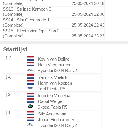
(Complete)
25-05-2024 20:18
SS13 - Strijpse Kampen 3
(Complete)
25-05-2024 12:00
SS14 - Sint Oedenrode 1
(Complete)
25-05-2024 22:43
SS15 - Electrifying Opel Son 2
(Complete)
25-05-2024 23:23
Startlijst
[ 1]
Kevin van Deijne
Hein Verschuuren
Hyundai I20 N Rally2
[ 2]
Yannick Vrielink
Harm van Koppen
Ford Fiesta R5
[ 3]
Ingo ten Vregelaar
Raoul Werger
Škoda Fabia R5
[ 4]
Stig Andervang
Johan Findhammer
Hyundai I20 N Rally2