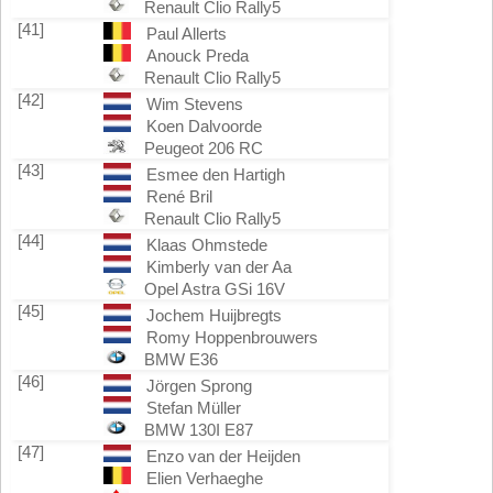
Renault Clio Rally5
[41]
Paul Allerts
Anouck Preda
Renault Clio Rally5
[42]
Wim Stevens
Koen Dalvoorde
Peugeot 206 RC
[43]
Esmee den Hartigh
René Bril
Renault Clio Rally5
[44]
Klaas Ohmstede
Kimberly van der Aa
Opel Astra GSi 16V
[45]
Jochem Huijbregts
Romy Hoppenbrouwers
BMW E36
[46]
Jörgen Sprong
Stefan Müller
BMW 130I E87
[47]
Enzo van der Heijden
Elien Verhaeghe