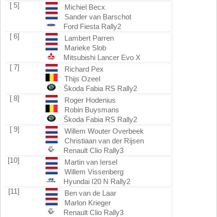
[ 5]
Michiel Becx
Sander van Barschot
Ford Fiesta Rally2
[ 6]
Lambert Parren
Marieke Slob
Mitsubishi Lancer Evo X
[ 7]
Richard Pex
Thijs Ozeel
Škoda Fabia RS Rally2
[ 8]
Roger Hodenius
Robin Buysmans
Škoda Fabia RS Rally2
[ 9]
Willem Wouter Overbeek
Christiaan van der Rijsen
Renault Clio Rally3
[10]
Martin van Iersel
Willem Vissenberg
Hyundai I20 N Rally2
[11]
Ben van de Laar
Marlon Krieger
Renault Clio Rally3