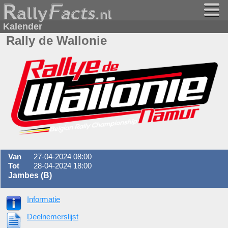
Kalender
Rally de Wallonie
Van
27-04-2024 08:00
Tot
28-04-2024 18:00
Jambes (B)
Informatie
Deelnemerslijst