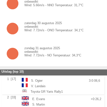
onbewolkt
Wind:
5.66
m/s -
NNO
Temperatuur:
31,7
°C
zaterdag 30 augustus 2025
onbewolkt
Wind:
7.72
m/s -
ONO
Temperatuur:
34,1
°C
zondag 31 augustus 2025
onbewolkt
Wind:
7.72
m/s -
NO
Temperatuur:
34,3
°C
Uitslag (top 10)
1
[17]
S. Ogier
3:0:06,6
V. Landais
Toyota GR Yaris Rally1
2
[33]
E. Evans
+0:26,2
S. Martin