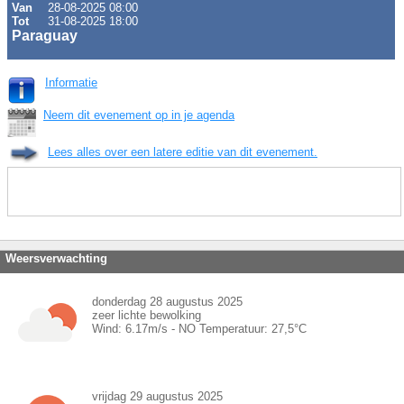
Van
28-08-2025 08:00
Tot
31-08-2025 18:00
Paraguay
Informatie
Neem dit evenement op in je agenda
Lees alles over een latere editie van dit evenement.
Weersverwachting
donderdag 28 augustus 2025
zeer lichte bewolking
Wind:
6.17
m/s -
NO
Temperatuur:
27,5
°C
vrijdag 29 augustus 2025