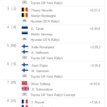
Toyota GR Yaris Rally1
3
[ 1]
Thierry Neuville
+0:27,2
Martijn Wydaeghe
Hyundai I20 N Rally1
4
[ 8]
O. Tänak
+0:30,6
Martin Järveoja
Hyundai I20 N Rally1
5
[69]
Kalle Rovanperä
+2:05,2
K. Halttunen
Toyota GR Yaris Rally1
6
[ 5]
Sami Pajari
+3:35,5
M. Salminen
Toyota GR Yaris Rally1
7
[20]
Oliver Solberg
+6:53,8
E. Edmondson
Toyota GR Yaris Rally2 Concept
8
[21]
Y. Rossel
+7:16,3