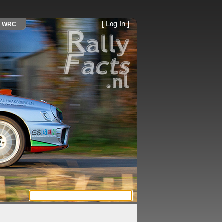
[
Log In
]