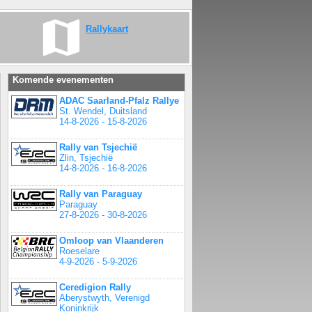
Rallykaart
Komende evenementen
ADAC Saarland-Pfalz Rallye
St. Wendel, Duitsland
14-8-2026 - 15-8-2026
Rally van Tsjechië
Zlin, Tsjechië
14-8-2026 - 16-8-2026
Rally van Paraguay
Paraguay
27-8-2026 - 30-8-2026
Omloop van Vlaanderen
Roeselare
4-9-2026 - 5-9-2026
Ceredigion Rally
Aberystwyth, Verenigd
Koninkrijk