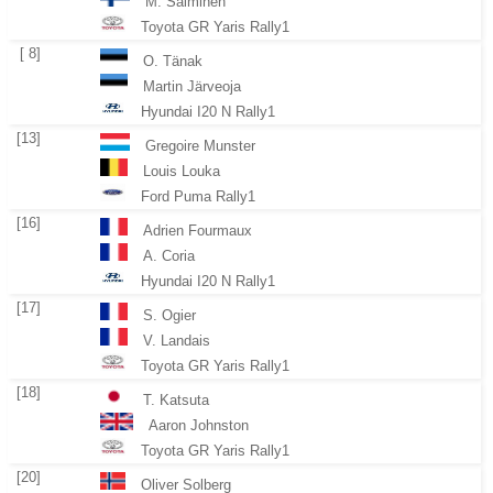
M. Salminen
Toyota GR Yaris Rally1
[ 8]
O. Tänak
Martin Järveoja
Hyundai I20 N Rally1
[13]
Gregoire Munster
Louis Louka
Ford Puma Rally1
[16]
Adrien Fourmaux
A. Coria
Hyundai I20 N Rally1
[17]
S. Ogier
V. Landais
Toyota GR Yaris Rally1
[18]
T. Katsuta
Aaron Johnston
Toyota GR Yaris Rally1
[20]
Oliver Solberg