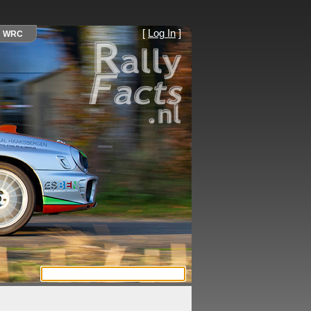
[
Log In
]