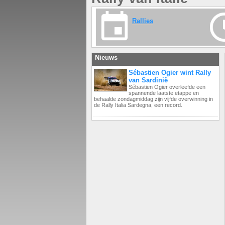
Rallies
Nieuws
Sébastien Ogier wint Rally
van Sardinië
Sébastien Ogier overleefde een
spannende laatste etappe en
behaalde zondagmiddag zijn vijfde overwinning in
de Rally Italia Sardegna, een record.