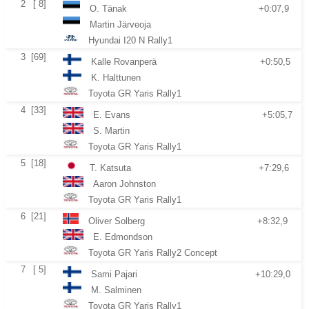
2
[ 8]
O. Tänak
+0:07,9
Martin Järveoja
Hyundai I20 N Rally1
3
[69]
Kalle Rovanperä
+0:50,5
K. Halttunen
Toyota GR Yaris Rally1
4
[33]
E. Evans
+5:05,7
S. Martin
Toyota GR Yaris Rally1
5
[18]
T. Katsuta
+7:29,6
Aaron Johnston
Toyota GR Yaris Rally1
6
[21]
Oliver Solberg
+8:32,9
E. Edmondson
Toyota GR Yaris Rally2 Concept
7
[ 5]
Sami Pajari
+10:29,0
M. Salminen
Toyota GR Yaris Rally1