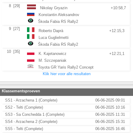
8
[29]
Nikolay Gryazin
+10:58,7
Konstantin Aleksandrov
Škoda Fabia RS Rally2
9
[27]
Roberto Daprà
+12:15,3
Luca Guglielmetti
Škoda Fabia RS Rally2
10
[35]
K. Kajetanowicz
+12:21,1
M. Szczepaniak
Toyota GR Yaris Rally2 Concept
Klik hier voor alle resultaten
Klassementsproeven
SS1 - Arzachena 1 (Complete)
06-06-2025 09:01
SS2 - Telti (Complete)
06-06-2025 10:16
SS3 - Sa Conchedda 1 (Complete)
06-06-2025 11:31
SS4 - Arzachena 2 (Complete)
06-06-2025 15:31
SS5 - Telti (Complete)
06-06-2025 16:46