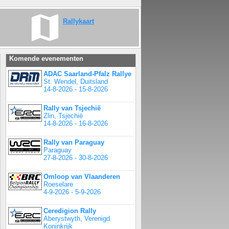
Rallykaart
Komende evenementen
ADAC Saarland-Pfalz Rallye
St. Wendel, Duitsland
14-8-2026 - 15-8-2026
Rally van Tsjechië
Zlin, Tsjechië
14-8-2026 - 16-8-2026
Rally van Paraguay
Paraguay
27-8-2026 - 30-8-2026
Omloop van Vlaanderen
Roeselare
4-9-2026 - 5-9-2026
Ceredigion Rally
Aberystwyth, Verenigd
Koninkrijk