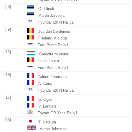
[ 8]
O. Tänak
Martin Järveoja
Hyundai I20 N Rally1
[ 9]
Jourdan Serderidis
Frederic Miclotte
Ford Puma Rally1
[13]
Gregoire Munster
Louis Louka
Ford Puma Rally1
[16]
Adrien Fourmaux
A. Coria
Hyundai I20 N Rally1
[17]
S. Ogier
V. Landais
Toyota GR Yaris Rally1
[18]
T. Katsuta
Aaron Johnston