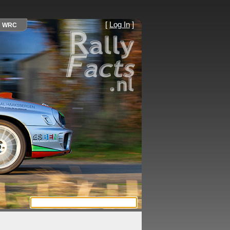
[
Log In
]