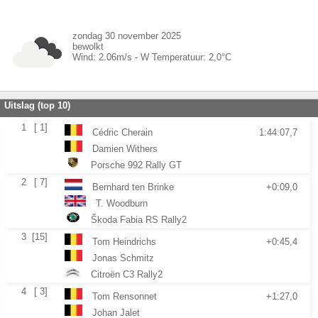
zondag 30 november 2025
bewolkt
Wind:
2.06
m/s -
W
Temperatuur:
2,0
°C
Uitslag (top 10)
1
[ 1]
Cédric Cherain
1:44:07,7
Damien Withers
Porsche 992 Rally GT
2
[ 7]
Bernhard ten Brinke
+0:09,0
T. Woodburn
Škoda Fabia RS Rally2
3
[15]
Tom Heindrichs
+0:45,4
Jonas Schmitz
Citroën C3 Rally2
4
[ 3]
Tom Rensonnet
+1:27,0
Johan Jalet