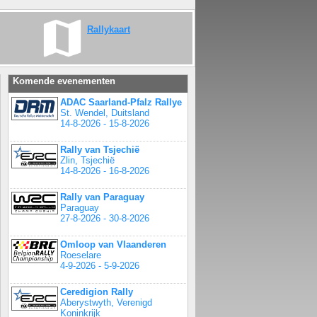
Rallykaart
Komende evenementen
ADAC Saarland-Pfalz Rallye
St. Wendel, Duitsland
14-8-2026 - 15-8-2026
Rally van Tsjechië
Zlin, Tsjechië
14-8-2026 - 16-8-2026
Rally van Paraguay
Paraguay
27-8-2026 - 30-8-2026
Omloop van Vlaanderen
Roeselare
4-9-2026 - 5-9-2026
Ceredigion Rally
Aberystwyth, Verenigd
Koninkrijk