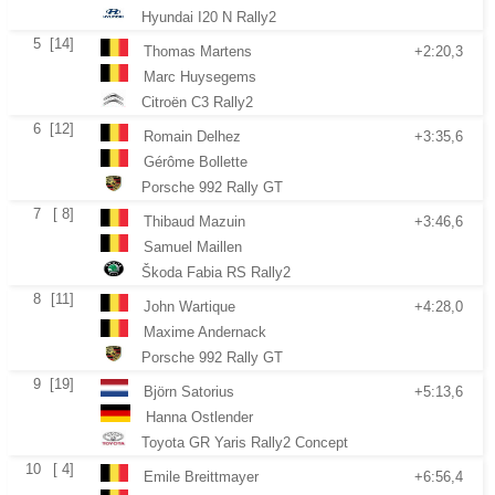
Hyundai I20 N Rally2
5
[14]
Thomas Martens
+2:20,3
Marc Huysegems
Citroën C3 Rally2
6
[12]
Romain Delhez
+3:35,6
Gérôme Bollette
Porsche 992 Rally GT
7
[ 8]
Thibaud Mazuin
+3:46,6
Samuel Maillen
Škoda Fabia RS Rally2
8
[11]
John Wartique
+4:28,0
Maxime Andernack
Porsche 992 Rally GT
9
[19]
Björn Satorius
+5:13,6
Hanna Ostlender
Toyota GR Yaris Rally2 Concept
10
[ 4]
Emile Breittmayer
+6:56,4