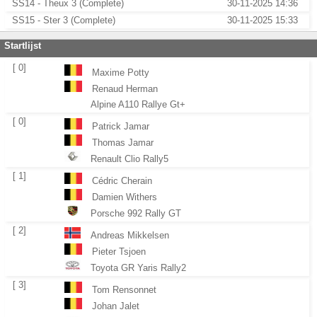
SS14 - Theux 3 (Complete)
30-11-2025 14:36
SS15 - Ster 3 (Complete)
30-11-2025 15:33
Startlijst
[ 0]
Maxime Potty
Renaud Herman
Alpine A110 Rallye Gt+
[ 0]
Patrick Jamar
Thomas Jamar
Renault Clio Rally5
[ 1]
Cédric Cherain
Damien Withers
Porsche 992 Rally GT
[ 2]
Andreas Mikkelsen
Pieter Tsjoen
Toyota GR Yaris Rally2
[ 3]
Tom Rensonnet
Johan Jalet