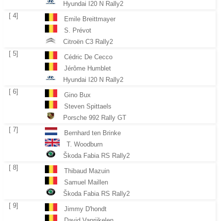
Hyundai I20 N Rally2
[ 4]
Emile Breittmayer
S. Prévot
Citroën C3 Rally2
[ 5]
Cédric De Cecco
Jérôme Humblet
Hyundai I20 N Rally2
[ 6]
Gino Bux
Steven Spittaels
Porsche 992 Rally GT
[ 7]
Bernhard ten Brinke
T. Woodburn
Škoda Fabia RS Rally2
[ 8]
Thibaud Mazuin
Samuel Maillen
Škoda Fabia RS Rally2
[ 9]
Jimmy D'hondt
David Vanrijkelen