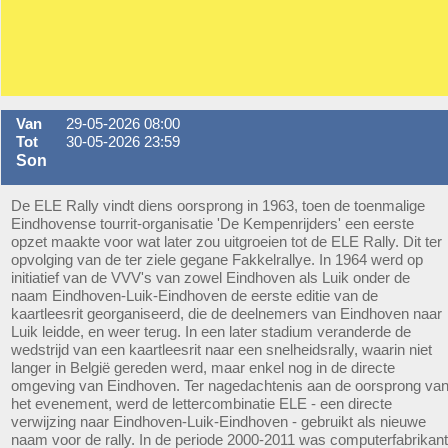
Van
29-05-2026 08:00
Tot
30-05-2026 23:59
Son
De ELE Rally vindt diens oorsprong in 1963, toen de toenmalige
Eindhovense tourrit-organisatie 'De Kempenrijders' een eerste
opzet maakte voor wat later zou uitgroeien tot de ELE Rally. Dit ter
opvolging van de ter ziele gegane Fakkelrallye. In 1964 werd op
initiatief van de VVV's van zowel Eindhoven als Luik onder de
naam Eindhoven-Luik-Eindhoven de eerste editie van de
kaartleesrit georganiseerd, die de deelnemers van Eindhoven naar
Luik leidde, en weer terug. In een later stadium veranderde de
wedstrijd van een kaartleesrit naar een snelheidsrally, waarin niet
langer in België gereden werd, maar enkel nog in de directe
omgeving van Eindhoven. Ter nagedachtenis aan de oorsprong va
het evenement, werd de lettercombinatie ELE - een directe
verwijzing naar Eindhoven-Luik-Eindhoven - gebruikt als nieuwe
naam voor de rally. In de periode 2000-2011 was computerfabrikant