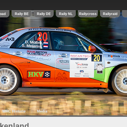
WRC Historie
Media
ekenland