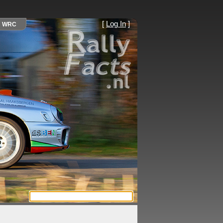
[
Log In
]