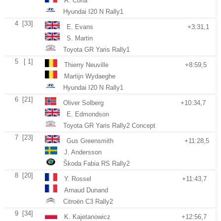
A. Coria
Hyundai I20 N Rally1
4
[33]
E. Evans
+3:31,1
S. Martin
Toyota GR Yaris Rally1
5
[ 1]
Thierry Neuville
+8:59,5
Martijn Wydaeghe
Hyundai I20 N Rally1
6
[21]
Oliver Solberg
+10:34,7
E. Edmondson
Toyota GR Yaris Rally2 Concept
7
[23]
Gus Greensmith
+11:28,5
J. Andersson
Škoda Fabia RS Rally2
8
[20]
Y. Rossel
+11:43,7
Arnaud Dunand
Citroën C3 Rally2
9
[34]
K. Kajetanowicz
+12:56,7