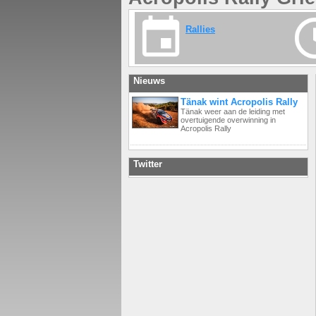
Rallies
Nieuws
Tänak wint Acropolis Rally
Tänak weer aan de leiding met
overtuigende overwinning in
Acropolis Rally
Twitter