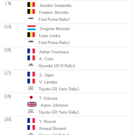
[ 9]
Jourdan Serderidis
Frederic Miclotte
Ford Puma Rally1
[13]
Gregoire Munster
Louis Louka
Ford Puma Rally1
[16]
Adrien Fourmaux
A. Coria
Hyundai I20 N Rally1
[17]
S. Ogier
V. Landais
Toyota GR Yaris Rally1
[18]
T. Katsuta
Aaron Johnston
Toyota GR Yaris Rally1
[20]
Y. Rossel
Arnaud Dunand