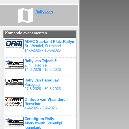
Rallykaart
Komende evenementen
ADAC Saarland-Pfalz Rallye
St. Wendel, Duitsland
14-8-2026 - 15-8-2026
Rally van Tsjechië
Zlin, Tsjechië
14-8-2026 - 16-8-2026
Rally van Paraguay
Paraguay
27-8-2026 - 30-8-2026
Omloop van Vlaanderen
Roeselare
4-9-2026 - 5-9-2026
Ceredigion Rally
Aberystwyth, Verenigd
Koninkrijk