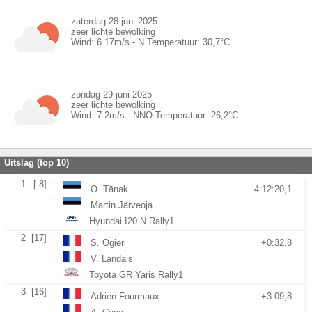
zaterdag 28 juni 2025
zeer lichte bewolking
Wind:
6.17
m/s -
N
Temperatuur:
30,7
°C
zondag 29 juni 2025
zeer lichte bewolking
Wind:
7.2
m/s -
NNO
Temperatuur:
26,2
°C
Uitslag (top 10)
1
[ 8]
O. Tänak
4:12:20,1
Martin Järveoja
Hyundai I20 N Rally1
2
[17]
S. Ogier
+0:32,8
V. Landais
Toyota GR Yaris Rally1
3
[16]
Adrien Fourmaux
+3:09,8