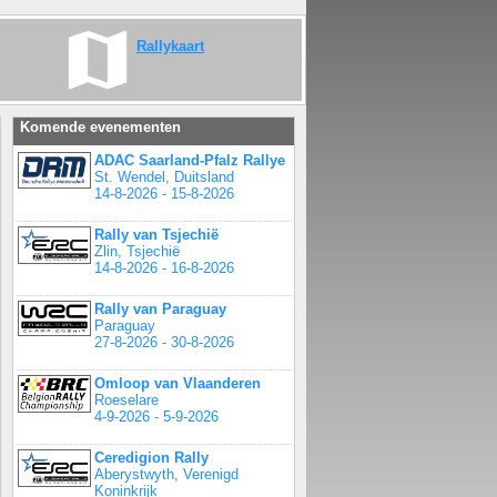
Rallykaart
Komende evenementen
ADAC Saarland-Pfalz Rallye
St. Wendel, Duitsland
14-8-2026 - 15-8-2026
Rally van Tsjechië
Zlin, Tsjechië
14-8-2026 - 16-8-2026
Rally van Paraguay
Paraguay
27-8-2026 - 30-8-2026
Omloop van Vlaanderen
Roeselare
4-9-2026 - 5-9-2026
Ceredigion Rally
Aberystwyth, Verenigd
Koninkrijk