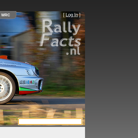
[
Log In
]