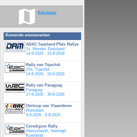
Rallykaart
Komende evenementen
ADAC Saarland-Pfalz Rallye
St. Wendel, Duitsland
14-8-2026 - 15-8-2026
Rally van Tsjechië
Zlin, Tsjechië
14-8-2026 - 16-8-2026
Rally van Paraguay
Paraguay
27-8-2026 - 30-8-2026
Omloop van Vlaanderen
Roeselare
4-9-2026 - 5-9-2026
Ceredigion Rally
Aberystwyth, Verenigd
Koninkrijk