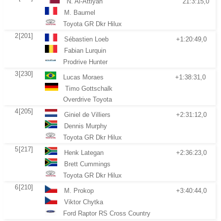
N. Al-Attiyah
21:3:15,0
M. Baumel
Toyota GR Dkr Hilux
2
[201]
Sébastien Loeb
+1:20:49,0
Fabian Lurquin
Prodrive Hunter
3
[230]
Lucas Moraes
+1:38:31,0
Timo Gottschalk
Overdrive Toyota
4
[205]
Giniel de Villiers
+2:31:12,0
Dennis Murphy
Toyota GR Dkr Hilux
5
[217]
Henk Lategan
+2:36:23,0
Brett Cummings
Toyota GR Dkr Hilux
6
[210]
M. Prokop
+3:40:44,0
Viktor Chytka
Ford Raptor RS Cross Country