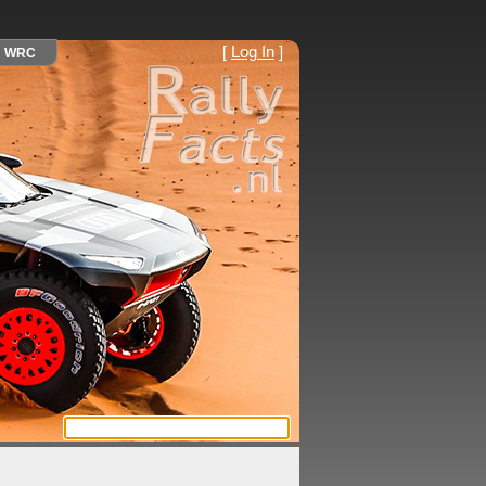
[
Log In
]